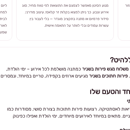
ור
מנוע הסינון מאפשר לצמצם את התוצאות לפי טווח מחיר, סוג
ליום 
אירוע וצבע. כך ניתן למצוא בקלות זר קלאסי, עיצוב מודרני,
למחוו
סידור פרמיום או מתנה בתקציב מוגדר — בלי לעבור בין
לבית 
עשרות עמודים ובלי לוותר על התאמה אישית.
לאורך
שמשלב
ללהיט?
משלוח מגש פירות בשניר
כמתנה מושלמת לכל אירוע – ימי הולדת,
.
פירות חתוכים בשניר
מגיעים ארוזים בקפידה, טריים במיוחד, ונמסרים
חד והטעם שלו
י
יאות לאסתטיקה. רצועות פירות חתוכות בצורת סושי, מסודרות כמו
ניים. מתאים במיוחד לאירועים מיוחדים, ימי הולדת ואפילו כפינוק