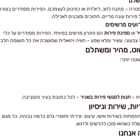
ושלם
רה – מתנה לחג, ליולדת או כפינוק לעצמכם. הפירות מסודרים בצורה
פירות עונה טריים, חתוכים ומוכנים לאכילה.
רועים מרשימים
ר
או
ספינת פירות
הם פתרון מרשים במיוחד. הפירות מסודרים על כלי
 צבעוני, עשיר ומלא שפע – חוויה ויזואלית שמושכת את כל תשומת הלב.
וט, מהיר ומשתלם
טה יותר:
ית –
חנות למגשי פירות בשניר
– לכל כתובת בעיר והסביבה.
ת, שירות וניסיון
מחות בשירות אישי, עיצוב יצירתי וחומרי גלם ברמה גבוהה. כל מגש
לח כשהוא מוכן להרשים ולרגש.
 אנחנו