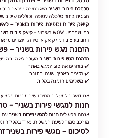
סלסלת פירות בשניר – פתרון מתוק ומ
סלסלת פירות בשניר
היא בחירה נפלאה לכל מט
חגיגית בתוך סלסלה עטופה, וכוללים שילוב של 
קיאק פירות וספינת פירות בשניר – לאי
למי שמחפש WOW באירוע –
קיאק פירות בשני
רחב בעיצוב דמוי קיאק או סירה, ויוצרים מראה
הזמנת מגש פירות בשניר – פש
הזמנת מגש פירות בשניר
מעולם לא הייתה פשו
✔️ בוחרים את סוג המגש באתר
✔️ מזינים תאריך, שעה וכתובת
✔️ משלימים הזמנה בקלות
אנו דואגים למשלוח מהיר וישיר מחנות מקצוע
חנות למגשי פירות בשניר – טריו
אנחנו מפעילים
חנות למגשי פירות בשניר
עם הת
מורכב סמוך לשעת המשלוח, נארז בקפידה ונש
לסיכום – מגשי פירות בשניר זה