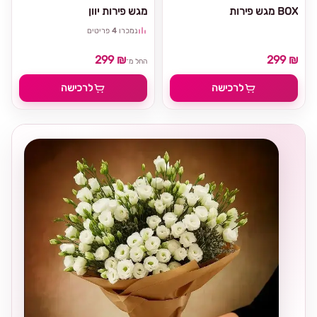
מגש פירות BOX
מגש פירות יוון
נמכרו
4
פריטים
299 ₪
299 ₪
החל מ־
לרכישה
לרכישה