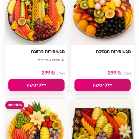
מגש פירות הנסיכה
מגש פירות נירוונה
נמכרו
3
פריטים
299 ₪
299 ₪
החל מ־
החל מ־
לרכישה
לרכישה
10%
הנחה