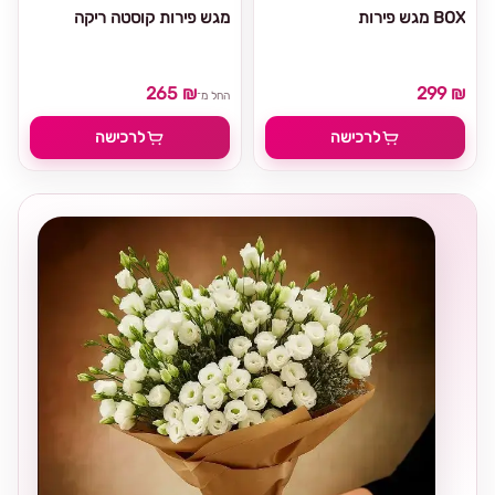
מגש פירות BOX
מגש פירות קוסטה ריקה
265 ₪
299 ₪
החל מ־
לרכישה
לרכישה