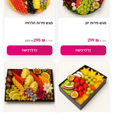
מגש פירות יוון
מגש פירות הללויה
295 ₪
299 ₪
329 ₪
החל מ־
החל מ־
לרכישה
לרכישה