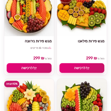
מגש פירות מילאנו
מגש פירות נירוונה
נמכרו
6
פריטים
299 ₪
299 ₪
החל מ־
החל מ־
לרכישה
לרכישה
10%
הנחה