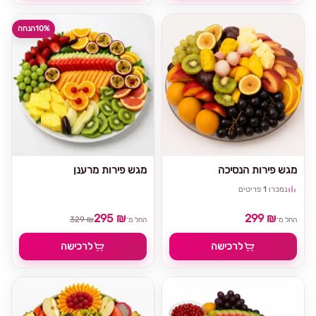
10%
הנחה
מגש פירות הנסיכה
מגש פירות מרענן
נמכרו
1
פריטים
295 ₪
299 ₪
329 ₪
החל מ־
החל מ־
לרכישה
לרכישה