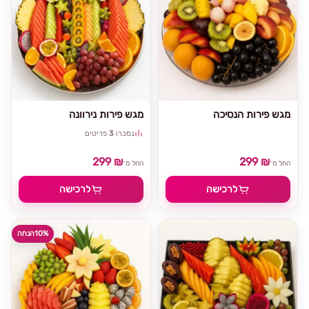
מגש פירות הנסיכה
מגש פירות נירוונה
נמכרו
3
פריטים
299 ₪
299 ₪
החל מ־
החל מ־
לרכישה
לרכישה
10%
הנחה