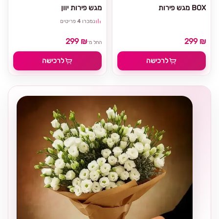
מגש פירות BOX
מגש פירות יוון
נמכרו
4
פריטים
299 ₪
299 ₪
החל מ־
לרכישה
לרכישה