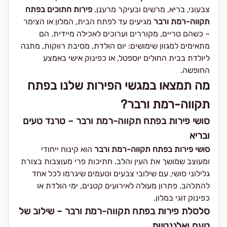
צבעוני, בריא, מרשים ובעיקר מרענן.
פירות חתוכים בפתח
תקווה-רמת ורבר
מגיעים עד לפתח הבית, המלון או הצימר
– כשהם טריים, מקוררים וערוכים לאכילה מיידית. הם
מתאימים למגוון שימושים: יום הולדת, מסיבת רווקות, מתנה
ליולדת בבית החולים יוספטל, או כפינוק אישי באמצע
החופשה.
מה תמצאו במגשי הפירות שלנו בפתח
תקווה-רמת ורבר?
סושי פירות בפתח תקווה-רמת ורבר – טרנד טעים
ובריא
סושי פירות בפתח תקווה-רמת ורבר
הוא קינוח ייחודי
ומעוצב שמושך את העין והלב. חתיכות פרי מעוצבות בצורת
גלילוני סושי, עם שילובי צבעים וטעמים שיגרמו לכל אחד
להתלהב. פתרון מעולה לאירועים קטנים, ימי הולדת או
כפינוק זוגי במלון.
סלסלת פירות בפתח תקווה-רמת ורבר – שילוב של
טעם ואלגנטיות