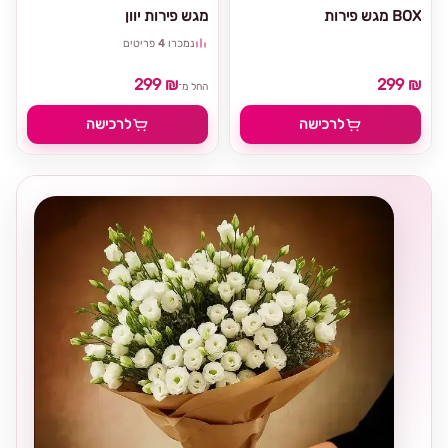
מגש פירות BOX
מגש פירות יוון
נמכרו
4
פריטים
299 ₪
299 ₪
החל מ־
לרכישה
לרכישה