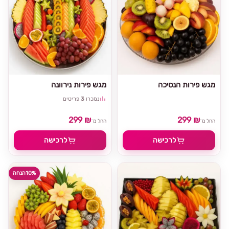
מגש פירות הנסיכה
מגש פירות נירוונה
נמכרו
3
פריטים
299 ₪
299 ₪
החל מ־
החל מ־
לרכישה
לרכישה
10%
הנחה