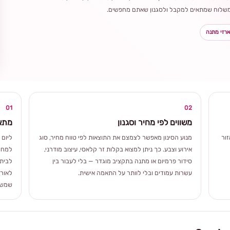
ר משלוח שמתאים למקבל ולסגנון שאתם מחפשים.
רזי מתנה
בחירה
מקומית
ומרגשת
01
02
משווים לפי מחיר וסגנון
מתאי
ור
מנוע הסינון מאפשר לצמצם את התוצאות לפי טווח מחיר, סוג
ליום 
אירוע וצבע. כך ניתן למצוא בקלות זר קלאסי, עיצוב מודרני,
למחוו
סידור פרמיום או מתנה בתקציב מוגדר — בלי לעבור בין
לבית 
עשרות עמודים ובלי לוותר על התאמה אישית.
לאורך
שמשלב