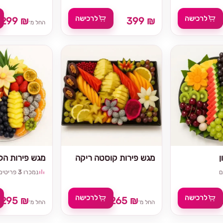
לרכישה
לרכישה
299 ₪
399 ₪
החל מ־
ן
מגש פירות קוסטה ריקה
מגש פירות הלל
ם
נמכרו
3
פריטים
לרכישה
לרכישה
295 ₪
265 ₪
₪
החל מ־
החל מ־