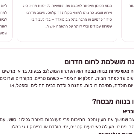
ור
מנוע הסינון מאפשר לצמצם את התוצאות לפי טווח מחיר, סוג
ליום 
אירוע וצבע. כך ניתן למצוא בקלות זר קלאסי, עיצוב מודרני,
למחוו
סידור פרמיום או מתנה בתקציב מוגדר — בלי לעבור בין
לבית 
עשרות עמודים ובלי לוותר על התאמה אישית.
לאורך
שמשלב
נה מושלמת לחום הדרום
 מגש פירות בנווה מבטח
הוא הפתרון המושלם: צבעוני, בריא, מרשים
ים עד לפתח הבית, המלון או הצימר – כשהם טריים, מקוררים וערוכים
יום הולדת, מסיבת רווקות, מתנה ליולדת בבית החולים יוספטל, או
 בנווה מבטח?
בריא
וצב שמושך את העין והלב. חתיכות פרי מעוצבות בצורת גלילוני סושי, עם
 פתרון מעולה לאירועים קטנים, ימי הולדת או כפינוק זוגי במלון.