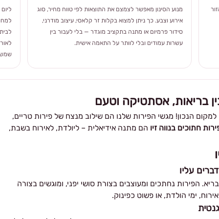
ור
מנוע הסינון מאפשר לצמצם את התוצאות לפי טווח מחיר, סוג
ליום 
אירוע וצבע. כך ניתן למצוא בקלות זר קלאסי, עיצוב מודרני,
למחוו
סידור פרמיום או מתנה בתקציב מוגדר — בלי לעבור בין
לבית 
עשרות עמודים ובלי לוותר על התאמה אישית.
לאורך
שמשלב
בין בריאות, אסתטיקה וטעם
מקום הנכון! מגשי הפירות שלנו הם שילוב מנצח של פירות טריים,
ירות חתוכים בנווה זיו
הם מתנה אידיאלית – ליולדת, לאירוח בשבת,
דברים עליו
ובריא. הפירות נחתכים ומעוצבים בצורת סושי יפני, ומוגשים בצורה
רוח, ימי הולדת, או פשוט כפינוק.
גנטית