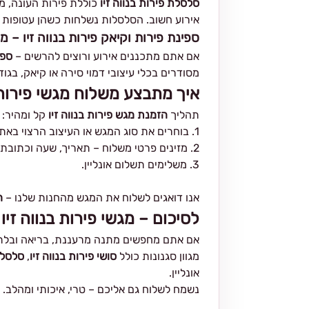
סלסלת פירות בנווה זיו
כוללת פירות העונה, מס
אירוע חשוב. הסלסלות נשלחות כשהן עטופות ו
ספינת פירות וקיאק פירות בנווה זיו – מ
אם אתם מתכננים אירוע ורוצים להרשים –
ספי
מסודרים בכלי עיצובי דמוי סירה או קיאק, בגו
איך מתבצע משלוח מגשי פירות ב
תהליך
הזמנת מגש פירות בנווה זיו
קל ומהיר:
1. בוחרים את סוג המגש או העיצוב הרצוי באתר.
2. מזינים פרטי משלוח – תאריך, שעה וכתובת.
3. משלימים תשלום אונליין.
אנו דואגים לשלוח את המגש מהחנות שלנו –
ח
לסיכום – מגשי פירות בנווה זי
אם אתם מחפשים מתנה מרעננת, בריאה ובלת
מגוון סגנונות כולל
סושי פירות בנווה זיו
,
סלסלו
אונליין.
נשמח לשלוח גם אליכם – טרי, איכותי ומהלב.