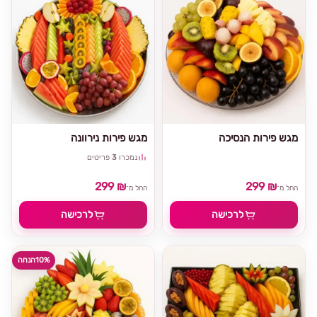
מגש פירות הנסיכה
מגש פירות נירוונה
נמכרו
3
פריטים
299 ₪
299 ₪
החל מ־
החל מ־
לרכישה
לרכישה
10%
הנחה