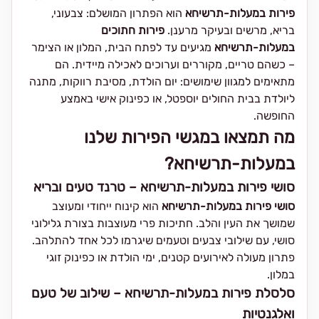
פירות במעלות-תרשיחא
הוא הפתרון המושלם: צבעוני,
בריא, מרשים ובעיקר מרענן.
פירות חתוכים
במעלות-תרשיחא
מגיעים עד לפתח הבית, המלון או הצימר
– כשהם טריים, מקוררים וערוכים לאכילה מיידית. הם
מתאימים למגוון שימושים: יום הולדת, מסיבת רווקות, מתנה
ליולדת בבית החולים יוספטל, או כפינוק אישי באמצע
החופשה.
מה תמצאו במגשי הפירות שלנו
במעלות-תרשיחא?
סושי פירות במעלות-תרשיחא – טרנד טעים ובריא
סושי פירות במעלות-תרשיחא
הוא קינוח ייחודי ומעוצב
שמושך את העין והלב. חתיכות פרי מעוצבות בצורת גלילוני
סושי, עם שילובי צבעים וטעמים שיגרמו לכל אחד להתלהב.
פתרון מעולה לאירועים קטנים, ימי הולדת או כפינוק זוגי
במלון.
סלסלת פירות במעלות-תרשיחא – שילוב של טעם
ואלגנטיות