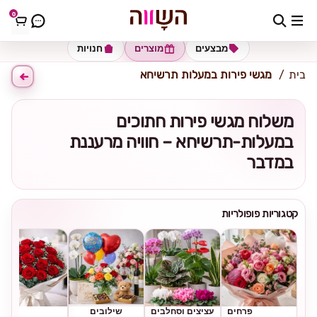
0
כתובת למשלוח
הזינו כתובת
מבצעים
מוצרים
חנויות
בית
מגשי פירות במעלות תרשיחא
משלוח מגשי פירות חתוכים
במעלות-תרשיחא – חוויה מרעננת
במדבר
קטגוריות פופולריות
פרחים
עציצים וסחלבים
שילובים
ורדים