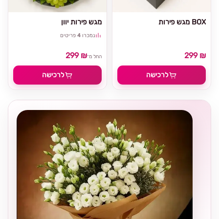
מגש פירות BOX
מגש פירות יוון
נמכרו
4
פריטים
299 ₪
299 ₪
החל מ־
לרכישה
לרכישה