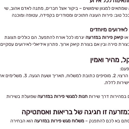
אימה לכל אירוע
 שמתאים למגוון שימושים – ביקור אצל חברים, מתנה לאדם אהוב, שי
ל טוב: פירות העונה חתוכים ומסודרים בקפידה, עטופה ומוכנה
לאירועים מיוחדים
ו
קיאק פירות במזרעה
יגרמו לכל אורח להתפעל. הם כוללים תצוגת
ורת סירה ובין אם בצורת קיאק ארוך. פתרון אידיאלי לאירועים עסקיים,
, מהיר ואמין
פעם:
1. נכנסים לאתר שלנו ובוחרים את סוג המארז הרצוי. 2. מוסיפים כתובת למשלוח, תאריך ושעת הגעה. 3. משלימ
שירות לדלת.
ם במהירות דרך שירות
חנות למגשי פירות במזרעה
שפועלת בשירות
מזרעה זו חגיגה של בריאות ואסתטיקה
ו סתם בא לכם להתפנק –
משלוח מגש פירות במזרעה
הוא הבחירה