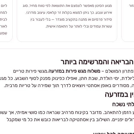
ור
מנוע הסינון מאפשר לצמצם את התוצאות לפי טווח מחיר, סוג
ליום 
אירוע וצבע. כך ניתן למצוא בקלות זר קלאסי, עיצוב מודרני,
למחוו
סידור פרמיום או מתנה בתקציב מוגדר — בלי לעבור בין
לבית 
עשרות עמודים ובלי לוותר על התאמה אישית.
לאורך
שמשלב
הבריאה והמרשימה ביותר
בפתרון המושלם –
משלוח מגש פירות במזרעה
.מגשי פירות טריים
יולדת, ימי הולדת, שבת חתן, ואפילו כפינוק מפנק לסוף השבוע. כל מגש
 מסודרים באופן אסתטי ויוצאים לדרך תוך שמירה על טריות מרבית.
ן במזרעה
לתי נשכח
 הזמן להתאהב. מדובר בקינוח מרהיב שנראה כמו סושי אמיתי, אך עשוי
רולים יפניים. השילוב בין אסתטיקה לבריאות כובש את כל מי שמקבל