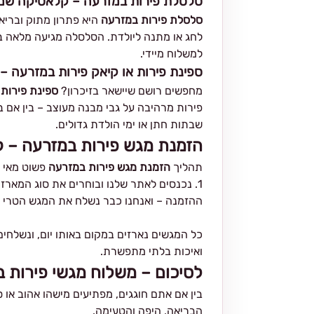
סלסלת פירות במזרעה – קלאסיקה שמת
סלסלת פירות במזרעה
היא פתרון מתוק ובריא
לחג או מתנה ליולדת. הסלסלה מגיעה מלאה בכ
למשלוח מיידי.
ספינת פירות או קיאק פירות במזרעה – 
מחפשים רושם שיישאר בזיכרון?
ספינת פירות
א
פירות מרהיבה על גבי מבנה מעוצב – בין אם בצ
שבתות חתן או ימי הולדת גדולים.
הזמנת מגש פירות במזרעה – קל
תהליך
הזמנת מגש פירות במזרעה
פשוט מאי 
ההזמנה – ואנחנו כבר נשלח את המגש הטרי י
כל המגשים נארזים במקום באותו יום, ונשלחי
ואיכות בלתי מתפשרת.
לסיכום – משלוח מגשי פירות ב
בין אם אתם חוגגים, מפתיעים מישהו אהוב א
הבריאה, היפה והטעימה.