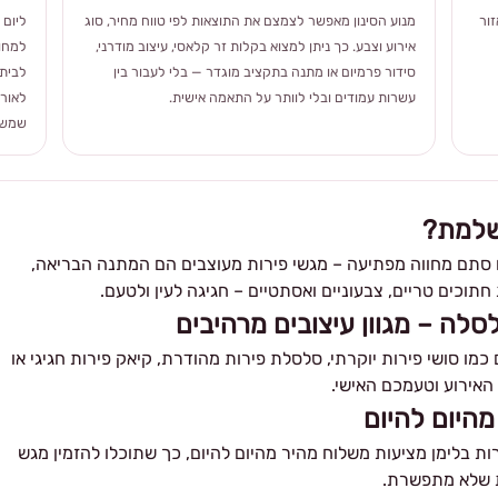
ור
מנוע הסינון מאפשר לצמצם את התוצאות לפי טווח מחיר, סוג
ליום 
אירוע וצבע. כך ניתן למצוא בקלות זר קלאסי, עיצוב מודרני,
למחוו
סידור פרמיום או מתנה בתקציב מוגדר — בלי לעבור בין
לבית 
עשרות עמודים ובלי לוותר על התאמה אישית.
לאורך
שמשלב
שלמת?
ן או סתם מחווה מפתיעה – מגשי פירות מעוצבים הם המתנה הבריאה,
תוכים טריים, צבעוניים ואסתטיים – חגיגה לעין ולטעם.
לסלה – מגוון עיצובים מרהיבים
ם כמו סושי פירות יוקרתי, סלסלת פירות מהודרת, קיאק פירות חגיגי או
 האירוע וטעמכם האישי.
מהיום להיום
ת בלימן מציעות משלוח מהיר מהיום להיום, כך שתוכלו להזמין מגש
ת שלא מתפשרת.