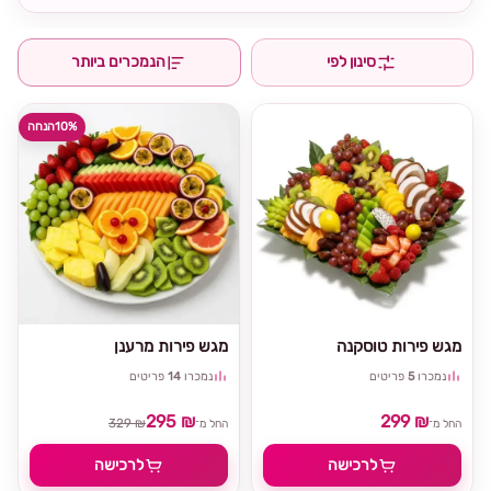
סינון לפי
הנמכרים ביותר
10%
הנחה
מגש פירות טוסקנה
מגש פירות מרענן
נמכרו
5
פריטים
נמכרו
14
פריטים
295 ₪
299 ₪
329 ₪
החל מ־
החל מ־
לרכישה
לרכישה