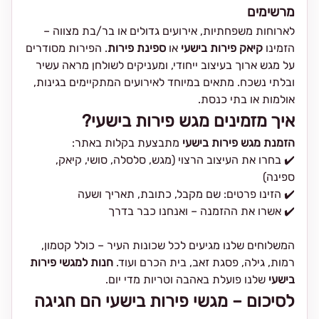
מרשימים
לארוחות משפחתיות, אירועים גדולים או בר/בת מצווה –
הזמינו
קיאק פירות בישעי
או
ספינת פירות
. הפירות מסודרים
על מגש ארוך בעיצוב ייחודי, ומעניקים לשולחן מראה עשיר
ובלתי נשכח. מתאים במיוחד לאירועים המתקיימים בגינות,
אולמות או בתי כנסת.
איך מזמינים מגש פירות בישעי?
הזמנת מגש פירות בישעי
מתבצעת בקלות באתר:
✔️ בחרו את העיצוב הרצוי (מגש, סלסלה, סושי, קיאק,
ספינה)
✔️ הזינו פרטים: שם מקבל, כתובת, תאריך ושעה
✔️ אשרו את ההזמנה – ואנחנו כבר בדרך
המשלוחים שלנו מגיעים לכל שכונות העיר – כולל קטמון,
רמות, גילה, פסגת זאב, בית הכרם ועוד.
חנות למגשי פירות
בישעי
שלנו פועלת באהבה וטריות מדי יום.
לסיכום – מגשי פירות בישעי הם חגיגה