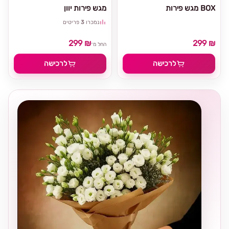
מגש פירות BOX
מגש פירות יוון
נמכרו
3
פריטים
299 ₪
299 ₪
החל מ־
לרכישה
לרכישה