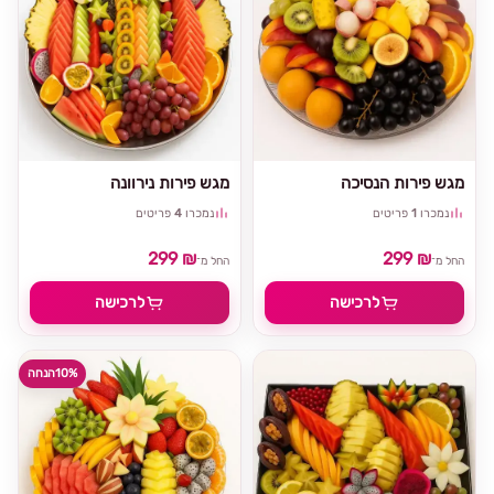
מגש פירות הנסיכה
מגש פירות נירוונה
נמכרו
1
פריטים
נמכרו
4
פריטים
299 ₪
299 ₪
החל מ־
החל מ־
לרכישה
לרכישה
10%
הנחה