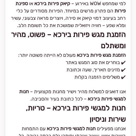
למי שמחפש WOW באירוע –
קיאק פירות בירכא
או
ספינת
פירות
הם פתרון מרשים במיוחד. הפירות מסודרים על כלי
רחב בעיצוב דמוי קיאק או סירה, ויוצרים מראה צבעוני, עשיר
ומלא שפע – חוויה ויזואלית שמושכת את כל תשומת הלב.
הזמנת מגש פירות בירכא – פשוט, מהיר
ומשתלם
הזמנת מגש פירות בירכא
מעולם לא הייתה פשוטה יותר:
✔️ בוחרים את סוג המגש באתר
✔️ מזינים תאריך, שעה וכתובת
✔️ משלימים הזמנה בקלות
אנו דואגים למשלוח מהיר וישיר מחנות מקצועית –
חנות
למגשי פירות בירכא
– לכל כתובת בעיר והסביבה.
חנות למגשי פירות בירכא – טריות,
שירות וניסיון
אנחנו מפעילים
חנות למגשי פירות בירכא
עם התמחות
בשירות אישי, עיצוב יצירתי וחומרי גלם ברמה גבוהה. כל