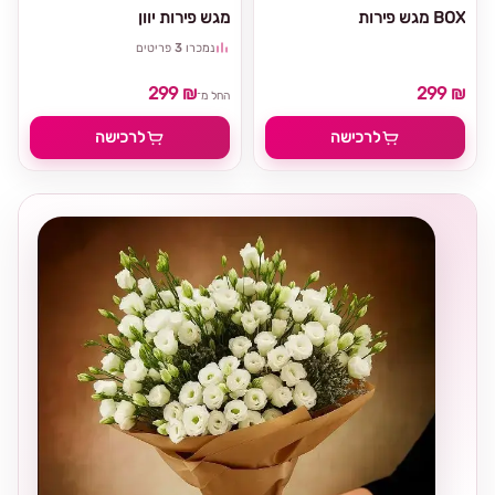
מגש פירות BOX
מגש פירות יוון
נמכרו
3
פריטים
299 ₪
299 ₪
החל מ־
לרכישה
לרכישה