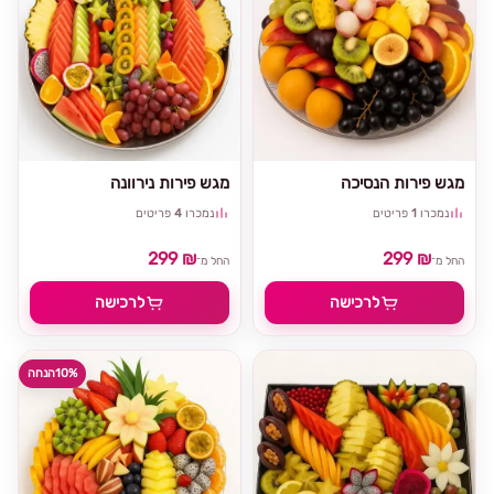
מגש פירות הנסיכה
מגש פירות נירוונה
נמכרו
1
פריטים
נמכרו
4
פריטים
299 ₪
299 ₪
החל מ־
החל מ־
לרכישה
לרכישה
10%
הנחה