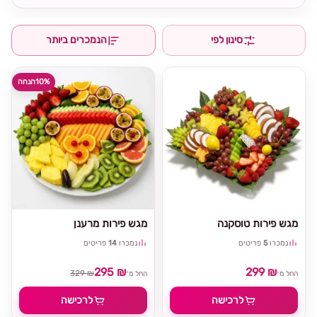
סינון לפי
הנמכרים ביותר
10%
הנחה
מגש פירות טוסקנה
מגש פירות מרענן
נמכרו
5
פריטים
נמכרו
14
פריטים
295 ₪
299 ₪
329 ₪
החל מ־
החל מ־
לרכישה
לרכישה