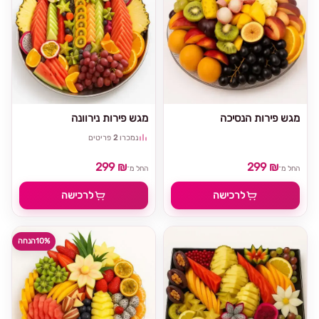
מגש פירות הנסיכה
מגש פירות נירוונה
נמכרו
2
פריטים
299 ₪
299 ₪
החל מ־
החל מ־
לרכישה
לרכישה
10%
הנחה