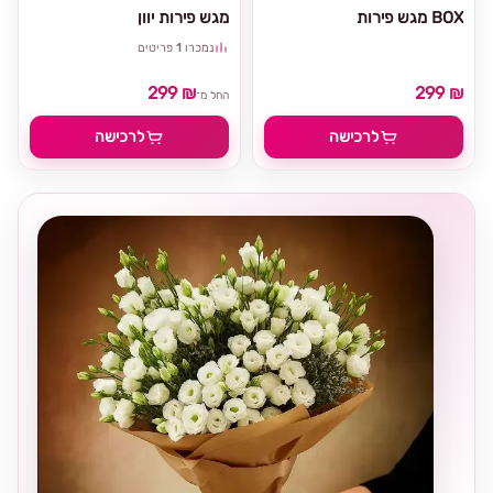
מגש פירות BOX
מגש פירות יוון
נמכרו
1
פריטים
299 ₪
299 ₪
החל מ־
לרכישה
לרכישה