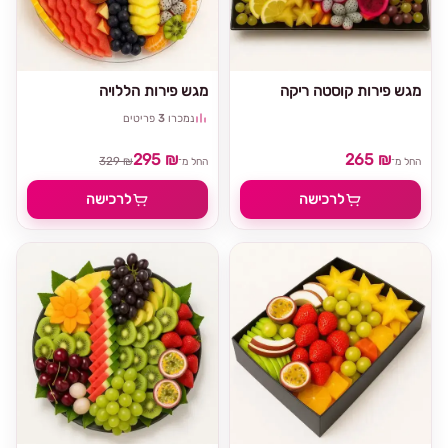
מגש פירות קוסטה ריקה
מגש פירות הללויה
נמכרו
3
פריטים
295 ₪
265 ₪
329 ₪
החל מ־
החל מ־
לרכישה
לרכישה