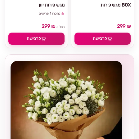
מגש פירות BOX
מגש פירות יוון
נמכרו
1
פריטים
299 ₪
299 ₪
החל מ־
לרכישה
לרכישה