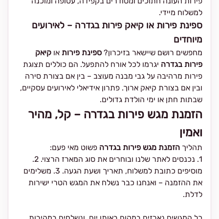
פירות העונה חתוכים ומסודרים בקפידה, עטופה ומוכנה
למשלוח מיידי.
ספינת פירות או קיאק פירות בגדרה – לאירועים
מיוחדים
מחפשים רושם שיישאר בזיכרון?
ספינת פירות
או
קיאק
פירות בגדרה
יגרמו לכל אורח להתפעל. הם כוללים תצוגת
פירות מרהיבה על גבי מבנה מעוצב – בין אם בצורת סירה
ובין אם בצורת קיאק ארוך. פתרון אידיאלי לאירועים עסקיים,
שבתות חתן או ימי הולדת גדולים.
הזמנת מגש פירות בגדרה – קל, מהיר
ואמין
תהליך
הזמנת מגש פירות בגדרה
פשוט מאי פעם:
1. נכנסים לאתר שלנו ובוחרים את סוג המארז הרצוי. 2.
מוסיפים כתובת למשלוח, תאריך ושעת הגעה. 3. משלימים
את ההזמנה – ואנחנו כבר נשלח את המגש הטרי ישירות
לדלת.
כל המגשים נארזים במקום באותו יום, ונשלחים במהירות