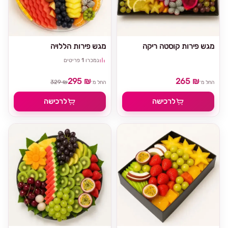
מגש פירות קוסטה ריקה
מגש פירות הללויה
נמכרו
1
פריטים
295 ₪
265 ₪
329 ₪
החל מ־
החל מ־
לרכישה
לרכישה