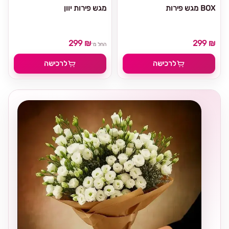
מגש פירות BOX
מגש פירות יוון
299 ₪
299 ₪
החל מ־
לרכישה
לרכישה