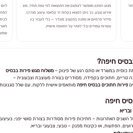
ור
מנוע הסינון מאפשר לצמצם את התוצאות לפי טווח מחיר, סוג
ליום 
אירוע וצבע. כך ניתן למצוא בקלות זר קלאסי, עיצוב מודרני,
למחוו
סידור פרמיום או מתנה בתקציב מוגדר — בלי לעבור בין
לבית 
עשרות עמודים ובלי לוותר על התאמה אישית.
לאורך
שמשלב
בסיס חיפה?
מת כוסית במשרד או סתם רגע של פינוק –
משלוח מגש פירות בבסיס
ה טריים, חתוכים בקפידה, מסודרים בצורה מעוצבת וצבעונית –
ים
פירות חתוכים בבסיס חיפה
מותאמים אישית ללקוח, עם שלל סגנונות
סיס חיפה
ובריא
השנים האחרונות – חתיכות פירות מסודרות בצורת סושי יפני, בעיצוב
ועים, הפתעות, או כקינוח מפנק – טבעי, צבעוני ובריא.