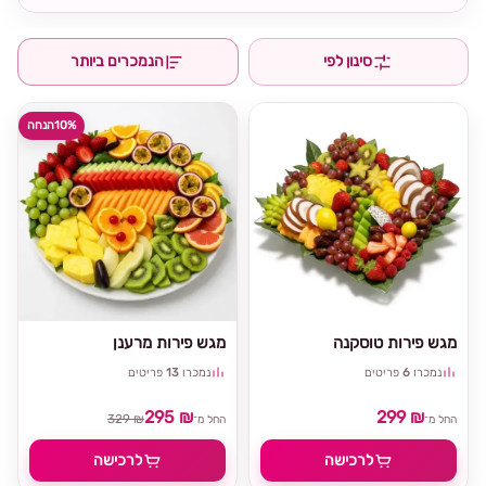
סינון לפי
הנמכרים ביותר
10%
הנחה
מגש פירות טוסקנה
מגש פירות מרענן
נמכרו
6
פריטים
נמכרו
13
פריטים
295 ₪
299 ₪
329 ₪
החל מ־
החל מ־
לרכישה
לרכישה