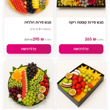
מגש פירות קוסטה ריקה
מגש פירות הללויה
נמכרו
4
פריטים
295 ₪
265 ₪
329 ₪
החל מ־
החל מ־
לרכישה
לרכישה