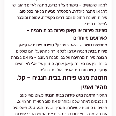
למגוון שימושים – ביקור אצל חברים, מתנה לאדם אהוב, שי
לחג או מתנה ליולדת. הסלסלה מגיעה מלאה בכל טוב:
פירות העונה חתוכים ומסודרים בקפידה, עטופה ומוכנה
למשלוח מיידי.
ספינת פירות או קיאק פירות בבית חנניה –
לאירועים מיוחדים
מחפשים רושם שיישאר בזיכרון?
ספינת פירות
או
קיאק
פירות בבית חנניה
יגרמו לכל אורח להתפעל. הם כוללים
תצוגת פירות מרהיבה על גבי מבנה מעוצב – בין אם בצורת
סירה ובין אם בצורת קיאק ארוך. פתרון אידיאלי לאירועים
עסקיים, שבתות חתן או ימי הולדת גדולים.
הזמנת מגש פירות בבית חנניה – קל,
מהיר ואמין
תהליך
הזמנת מגש פירות בבית חנניה
פשוט מאי פעם:
1. נכנסים לאתר שלנו ובוחרים את סוג המארז הרצוי. 2.
מוסיפים כתובת למשלוח, תאריך ושעת הגעה. 3. משלימים
את ההזמנה – ואנחנו כבר נשלח את המגש הטרי ישירות