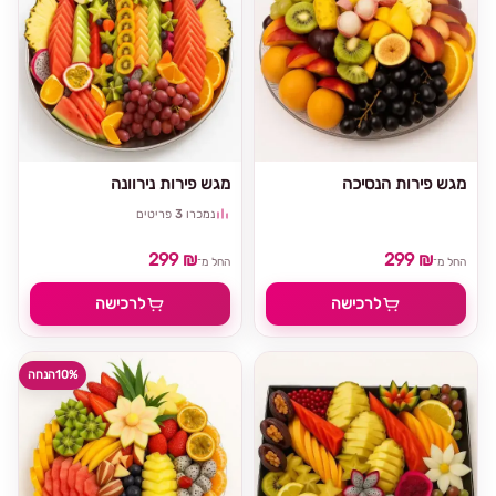
מגש פירות הנסיכה
מגש פירות נירוונה
נמכרו
3
פריטים
299 ₪
299 ₪
החל מ־
החל מ־
לרכישה
לרכישה
10%
הנחה