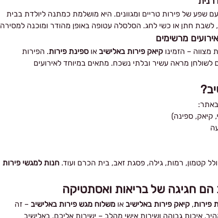
רנית
 שפע של פירות טריים ומגוונים. היא מושלמת כמתנה ליולדת בבית
 לשבת חתן או כשי לחג. הסלסלה עטופה באופן מהודר ומוכנה למסירה.
אירועים מרשימים
 מצווה – הזמינו
קיאק פירות באלישיב
או
ספינת פירות
. הפירות
ים לשולחן מראה עשיר ובלתי נשכח. מתאים במיוחד לאירועים
יב?
אתר:
 קיאק, ספינה)
עה
לל קטמון, רמות, גילה, פסגת זאב, בית הכרם ועוד.
חנות למגשי פירות
 הם חגיגה של בריאות ואסתטיקה
 פירות
,
קיאק פירות באלישיב
או
משלוח מגש פירות באלישיב
– זה
יר, איכות גבוהה ושירות אישי מהלב – ישירות אליכם, באלישיב