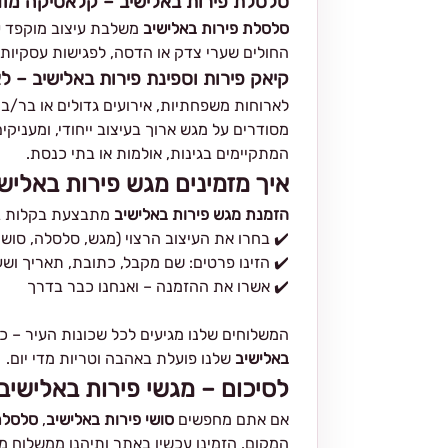
סלסלת פירות באלישיב – קלאסיקה מוד
סלסלת פירות באלישיב
משלבת עיצוב מוקפד עם
החולים שערי צדק או הדסה, לפגישות עסקיות,
קיאק פירות וספינת פירות באלישיב – ל
לארוחות משפחתיות, אירועים גדולים או בר/בת
מסודרים על מגש ארוך בעיצוב ייחודי, ומעניק
המתקיימים בגינות, אולמות או בתי כנסת.
איך מזמינים מגש פירות באליש
הזמנת מגש פירות באלישיב
מתבצעת בקלות ב
✔️ בחרו את העיצוב הרצוי (מגש, סלסלה, סושי,
✔️ הזינו פרטים: שם מקבל, כתובת, תאריך וש
✔️ אשרו את ההזמנה – ואנחנו כבר בדרך
המשלוחים שלנו מגיעים לכל שכונות העיר – כו
באלישיב
שלנו פועלת באהבה וטריות מדי יום.
לסיכום – מגשי פירות באלישיב
אם אתם מחפשים
סושי פירות באלישיב
,
סלסלת
המקום. הזמינו עכשיו באתר ותיהנו ממשלוח מה