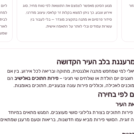
ור
מנוע הסינון מאפשר לצמצם את התוצאות לפי טווח מחיר, סוג
ליום 
אירוע וצבע. כך ניתן למצוא בקלות זר קלאסי, עיצוב מודרני,
למחוו
סידור פרמיום או מתנה בתקציב מוגדר — בלי לעבור בין
לבית 
עשרות עמודים ובלי לוותר על התאמה אישית.
לאורך
שמשלב
מרעננת בלב העיר הקדושה
אלי למי שמחפש מתנה אלגנטית, מתוקה ובריאה לכל אירוע. בין אם
גגים יום הולדת או שולחים שי חגיגי –
פירות חתוכים באלישיב
הם
כנים לאכילה, וכוללים פירות עונה צבעוניים, חתוכים באומנות.
ם לפי בחירה
את העיר
– פירות חתוכים בצורת גלילוני סושי מעוצבים. המגש מתאים במיוחד
נה זוגית. הסושי פירות מביא עמו חדשנות, בריאות וטעם מרענן שמתאים