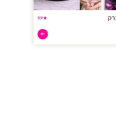
רק
9.9