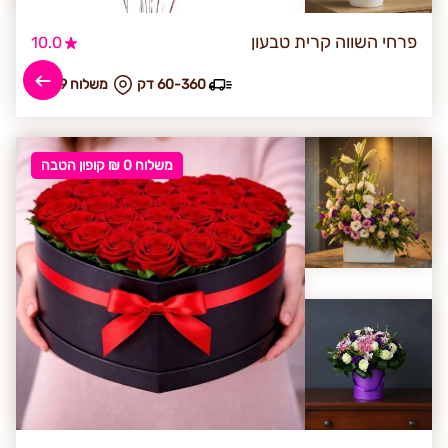
פרחי השווה קרית טבעון
10.0
60-360 דק
₪ משלוח 59
משלוח 0 ₪ קופון הטבה