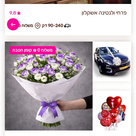
פרחי ולנטינה אשקלון
9.8
90-240 דק
₪ משלוח 45
משלוח 0 ₪ קופון הטבה