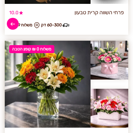
פרחי השווה קרית טבעון
10.0
60-300 דק
₪ משלוח 49
משלוח 0 ₪ קופון הטבה