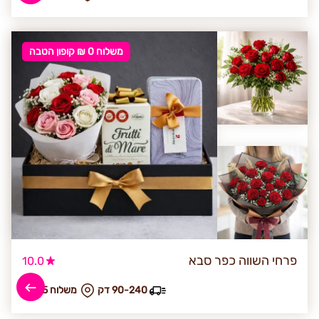
משלוח 0 ₪ קופון הטבה
פרחי השווה כפר סבא
10.0
90-240 דק
₪ משלוח 65