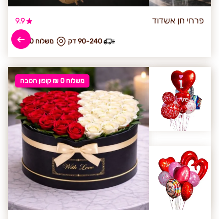
פרחי חן אשדוד
9.9
90-240 דק
₪ משלוח 40
משלוח 0 ₪ קופון הטבה