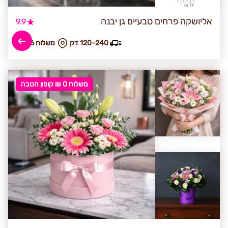
אליושקה פרחים טבעיים גן יבנה
9.9
120-240 דק
₪ משלוח 36
משלוח 0 ₪ קופון הטבה