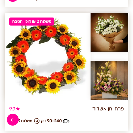
משלוח 0 ₪ קופון הטבה
פרחי חן אשדוד
9.9
90-240 דק
₪ משלוח 49