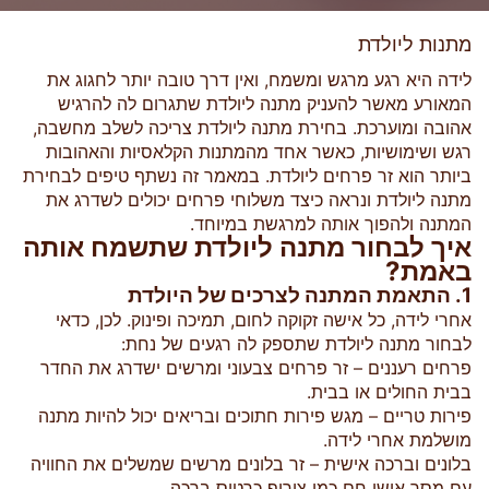
מתנות ליולדת
לידה היא רגע מרגש ומשמח, ואין דרך טובה יותר לחגוג את
המאורע מאשר להעניק מתנה ליולדת שתגרום לה להרגיש
אהובה ומוערכת. בחירת מתנה ליולדת צריכה לשלב מחשבה,
רגש ושימושיות, כאשר אחד מהמתנות הקלאסיות והאהובות
ביותר הוא זר פרחים ליולדת. במאמר זה נשתף טיפים לבחירת
מתנה ליולדת ונראה כיצד משלוחי פרחים יכולים לשדרג את
המתנה ולהפוך אותה למרגשת במיוחד.
איך לבחור מתנה ליולדת שתשמח אותה
באמת?
1. התאמת המתנה לצרכים של היולדת
אחרי לידה, כל אישה זקוקה לחום, תמיכה ופינוק. לכן, כדאי
לבחור מתנה ליולדת שתספק לה רגעים של נחת:
פרחים רעננים – זר פרחים צבעוני ומרשים ישדרג את החדר
בבית החולים או בבית.
פירות טריים – מגש פירות חתוכים ובריאים יכול להיות מתנה
מושלמת אחרי לידה.
בלונים וברכה אישית – זר בלונים מרשים שמשלים את החוויה
עם מסר אישי חם כמו צירוף כרטיס ברכה.