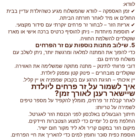
לוודא:
✔ זמן האספקה – לוודא שהמשלוח מגיע כשהיולדת עדיין בבית
החולים או מיד לאחר חזרתה הביתה.
✔ אריזת הזר – לבחור זר פרחים יוקרתי עם סידור מקצועי.
✔ תוספות מיוחדות – ניתן להוסיף כרטיס ברכה אישי או מארז
שוקולדים להשלמת החוויה.
5. שילוב מתנות נוספות עם זר הפרחים
כדי להפוך את המתנה למלאה ומרגשת יותר, ניתן לשלב עם
משלוח פרחים גם:
דובי פרוותי לתינוק – מתנה מתוקה שמשלימה את האווירה.
שוקולדים מובחרים – פינוק קטן ומפנק ליולדת.
יין איכותי – חגיגת הרגע עם בקבוק שמפניה או יין קליל.
איך לשמור על זר פרחים ליולדת
שיישאר רענן לאורך זמן?
לאחר קבלת זר פרחים, מומלץ להקפיד על מספר טיפים
לשמירה על טריותו:
חיתוך הגבעולים באלכסון לפני הכנסת הזר לאגרטל.
החלפת מים כל יומיים כדי למנוע הצטברות חיידקים.
מיקום הזר במקום קריר ולא ליד מקור חום ישיר.
הוספת כפית סוכר וחומץ למים כדי להאריך את חיי הפרחים.