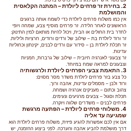
2. בחירת זר פרחים ליולדת – המתנה הקלאסית
והמושלמת
אין כמו משלוח פרחים ליולדת כדי לשמח אותה ברגעים
הראשונים לאחר הלידה. זר פרחים מוסיף צבע, שמחה ויופי
לחדר בית החולים או הבית, ויכול להיות מותאם למין התינוק:
זר ורוד ליולדת בת – שילוב של ורדים ורודים, חרציות וליליות.
זר תכלת ליולדת בן – סידור עם ורדים לבנים, יקינתון וכחוליות
עדינות.
זר צבעוני לאנרגיה חיובית – שילוב של גרברות, חמניות
וצבעונים למראה שמח במיוחד.
3. התאמת צבעי הפרחים ליולדת ולרגשותיה
כל צבע בזר פרחים ליולדת משדר מסר מסוים:
ורוד ולבן – מסמלים עדינות, אהבה ורוך.
צהוב וכתום – מעניקים אנרגיה ושמחה.
תכלת וסגול – צבעים מרגיעים ונעימים.
פרחים לבנים – משדרים שלווה ויוקרה.
4. משלוחי פרחים ליולדת – הפתעה מרגשת
שמגיעה עד אליה
אם אין לכם אפשרות להגיע פיזית, משלוח פרחים ליולדת הוא
דרך מושלמת להביע אהבה והערכה. לפני ביצוע ההזמנה, יש