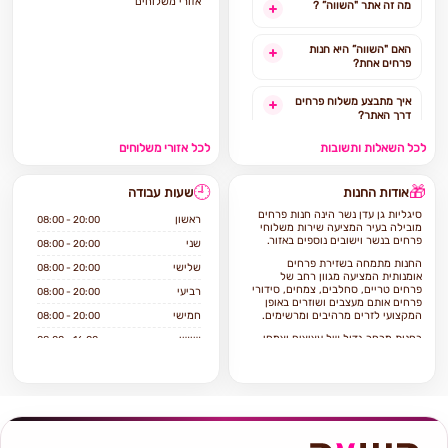
אזורי משלוחים
מה זה אתר "השווה” ?
האם "השווה” היא חנות
פרחים אחת?
איך מתבצע משלוח פרחים
דרך האתר?
לכל השאלות ותשובות
לכל אזורי משלוחים
האם ניתן להזמין משלוח
פרחים מהיום להיום?
🕘
🎁
אודות החנות
שעות עבודה
לאילו אזורים בארץ ניתן
סיגליות גן עדן נשר הינה חנות פרחים
להזמין משלוחים?
ראשון
08:00 - 20:00
מובילה בעיר המציעה שירות משלוחי
פרחים בנשר וישובים נוספים באזור.
שני
08:00 - 20:00
אילו מוצרים אפשר להזמין
החנות מתמחה בשזירת פרחים
שלישי
08:00 - 20:00
באתר?
אומנותית המציעה מגוון רחב של
פרחים טריים, סחלבים, צמחים, סידורי
רביעי
08:00 - 20:00
פרחים אותם מעצבים ושוזרים באופן
המקצועי לזרים מרהיבים ומרשימים.
חמישי
08:00 - 20:00
בחנות מבחר גדול של עציצים וצמחי
שישי
08:00 - 16:00
בית וגינה, כלי קרמיקה וזכוכית.
שבת
סגור
אם ברצונכם להזמין משלוח פרחים
בנשר הגעתם למקום הנכון פרחי
סיגליות גן עדן בנשר מתמחה בשירות
ויחס טוב ללקוח, איכות וטריות
הפרחים, מלאי ומחירים סבירים.