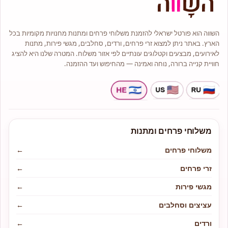
כל זר או סידור יגיע עד בית המקבל על
ידי שליח מנוסה תוך הקפדה על טריות
ושלמות הפרחים.
אנו מציעים מגוון רחב של סוגי פרחים
השווה הוא פורטל ישראלי להזמנת משלוחי פרחים ומתנות מחנויות מקומיות בכל
איכותיים כגון: ורדים, סחלבים, ליליות,
חרציות ,שושן צחור ועוד.
הארץ. באתר ניתן למצוא זרי פרחים, ורדים, סחלבים, מגשי פירות, מתנות
לנו ניסיון רב והתמחות בעיצוב אירועים
לאירועים, מבצעים וקטלוגים עונתיים לפי אזור משלוח. המטרה שלנו היא להציג
ולכן אם ברצונכם להתאים פרחים
חוויית קנייה ברורה, נוחה ואמינה — מהחיפוש ועד ההזמנה.
לאירוע אם זה בר מצווה, יום הולדת או
החלטתם להתחתן פנו אלינו ונשמח
לעזור ולשרתכם.
בחנות תמיד תמצאו מבחר זרים
בעיצובים שונים, זרי כלה, צמחי בית
ועציצים, מבחר סידורי פרחים
קלאסיים, מודרניים אומנותיים, זרים
מתוקים משוקולדים מובחרים בסגנון
ייחודי ועוד.
משלוחי פרחים ומתנות
משלוחי פרחים
←
זרי פרחים
←
מגשי פירות
←
עציצים וסחלבים
←
ורדים
←