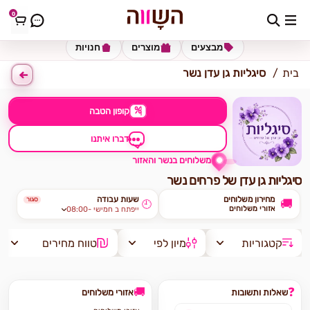
0
כתובת למשלוח
הזינו כתובת
מבצעים
מוצרים
חנויות
בית
סיגליות גן עדן נשר
%
קופון הטבה
דברו איתנו
משלוחים בנשר והאזור
סיגליות גן עדן של פרחים נשר
מחירון משלוחים
שעות עבודה
סגור
🚚
🕘
אזורי משלוחים
08:00- ייפתח ב חמישי
קטגוריות
מיון לפי
טווח מחירים
🚚
❓
שאלות ותשובות
אזורי משלוחים