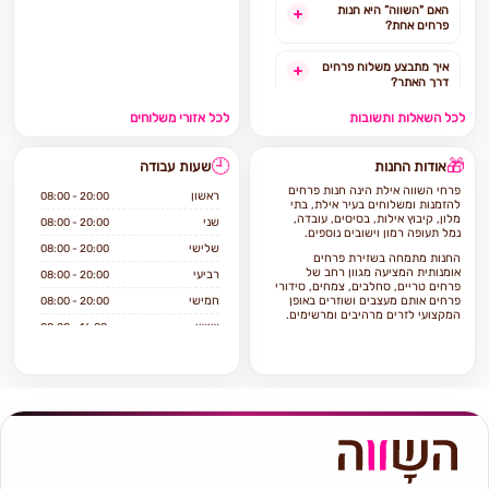
האם "השווה” היא חנות
פרחים אחת?
איך מתבצע משלוח פרחים
דרך האתר?
לכל השאלות ותשובות
לכל אזורי משלוחים
האם ניתן להזמין משלוח
פרחים מהיום להיום?
🕘
🎁
אודות החנות
שעות עבודה
לאילו אזורים בארץ ניתן
פרחי השווה אילת הינה חנות פרחים
להזמין משלוחים?
ראשון
08:00 - 20:00
להזמנות ומשלוחים בעיר אילת, בתי
מלון, קיבוץ אילות, בסיסים, עובדה,
שני
08:00 - 20:00
נמל תעופה רמון וישובים נוספים.
אילו מוצרים אפשר להזמין
שלישי
08:00 - 20:00
באתר?
החנות מתמחה בשזירת פרחים
אומנותית המציעה מגוון רחב של
רביעי
08:00 - 20:00
פרחים טריים, סחלבים, צמחים, סידורי
פרחים אותם מעצבים ושוזרים באופן
חמישי
08:00 - 20:00
המקצועי לזרים מרהיבים ומרשימים.
שישי
08:00 - 16:00
בחנות מבחר גדול של עציצים וצמחי
שבת
סגור
בית וגינה, כלי קרמיקה וזכוכית.
אם ברצונכם להזמין משלוח פרחים
באילת הגעתם למקום הנכון פרחי
השווה אילת מתמחה בשירות ויחס טוב
ללקוח, איכות וטריות הפרחים, מלאי
ומחירים סבירים.
כל זר או סידור יגיע עד בית המקבל על
ידי שליח מנוסה תוך הקפדה על טריות