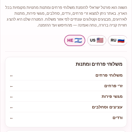
ושלמות הפרחים.
השווה הוא פורטל ישראלי להזמנת משלוחי פרחים ומתנות מחנויות מקומיות בכל
אנו מציעים מגוון רחב של סוגי פרחים
איכותיים כגון: ורדים, סחלבים, ליליות,
הארץ. באתר ניתן למצוא זרי פרחים, ורדים, סחלבים, מגשי פירות, מתנות
חרציות ,שושן צחור ועוד.
לאירועים, מבצעים וקטלוגים עונתיים לפי אזור משלוח. המטרה שלנו היא להציג
לנו ניסיון רב והתמחות בעיצוב אירועים
חוויית קנייה ברורה, נוחה ואמינה — מהחיפוש ועד ההזמנה.
ולכן אם ברצונכם להתאים פרחים
לאירוע אם זה בר מצווה, יום הולדת או
החלטתם להתחתן פנו אלינו ונשמח
לעזור ולשרתכם.
בחנות תמיד תמצאו מבחר זרים
בעיצובים שונים, זרי כלה, צמחי בית
ועציצים, מבחר סידורי פרחים
קלאסיים, מודרניים אומנותיים, זרים
מתוקים משוקולדים מובחרים בסגנון
משלוחי פרחים ומתנות
ייחודי ועוד.
משלוחי פרחים
←
זרי פרחים
←
מגשי פירות
←
עציצים וסחלבים
←
ורדים
←