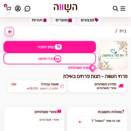
0
כתובת למשלוח
הזינו כתובת
מבצעים
מוצרים
חנויות
בית
%
קופון הטבה
דברו איתנו
סניף משלוחים
פרחי השווה - חנות פרחים באילת
מחירון משלוחים
שעות עבודה
סגור
🚚
🕘
אזורי משלוחים
08:00- ייפתח ב ראשון
🚚
❓
שאלות ותשובות
אזורי משלוחים
אזורי משלוחים
מה זה אתר "השווה” ?