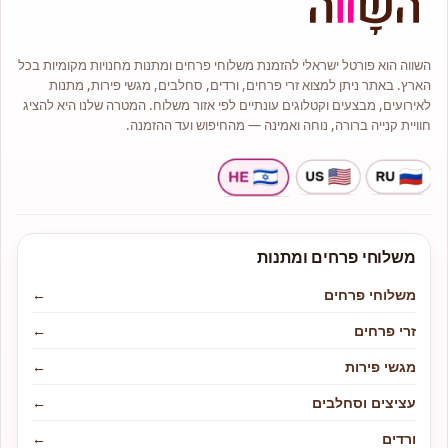
כל זר או סידור יגיע עד בית המקבל על
ידי שליח מנוסה תוך הקפדה על טריות
ושלמות הפרחים.
אנו מציעים מגוון רחב של סוגי פרחים
השווה הוא פורטל ישראלי להזמנת משלוחי פרחים ומתנות מחנויות מקומיות בכל
איכותיים כגון: ורדים, סחלבים, ליליות,
חרציות ,שושן צחור ועוד.
הארץ. באתר ניתן למצוא זרי פרחים, ורדים, סחלבים, מגשי פירות, מתנות
לנו ניסיון רב והתמחות בעיצוב אירועים
לאירועים, מבצעים וקטלוגים עונתיים לפי אזור משלוח. המטרה שלנו היא להציג
ולכן אם ברצונכם להתאים פרחים
חוויית קנייה ברורה, נוחה ואמינה — מהחיפוש ועד ההזמנה.
לאירוע אם זה בר מצווה, יום הולדת או
החלטתם להתחתן פנו אלינו ונשמח
לעזור ולשרתכם.
בחנות תמיד תמצאו מבחר זרים
בעיצובים שונים, זרי כלה, צמחי בית
ועציצים, מבחר סידורי פרחים
קלאסיים, מודרניים אומנותיים, זרים
מתוקים משוקולדים מובחרים בסגנון
ייחודי ועוד.
משלוחי פרחים ומתנות
משלוחי פרחים
←
זרי פרחים
←
מגשי פירות
←
עציצים וסחלבים
←
ורדים
←