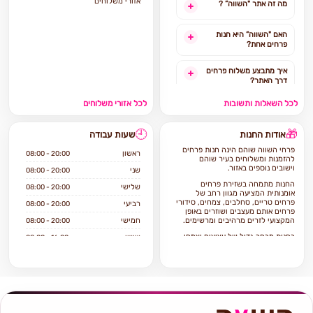
אזורי משלוחים
מה זה אתר "השווה” ?
האם "השווה” היא חנות
פרחים אחת?
איך מתבצע משלוח פרחים
דרך האתר?
לכל השאלות ותשובות
לכל אזורי משלוחים
האם ניתן להזמין משלוח
פרחים מהיום להיום?
🕘
🎁
אודות החנות
שעות עבודה
לאילו אזורים בארץ ניתן
פרחי השווה שוהם הינה חנות פרחים
להזמין משלוחים?
ראשון
08:00 - 20:00
להזמנות ומשלוחים בעיר שוהם
וישובים נוספים באזור.
שני
08:00 - 20:00
אילו מוצרים אפשר להזמין
החנות מתמחה בשזירת פרחים
שלישי
08:00 - 20:00
באתר?
אומנותית המציעה מגוון רחב של
פרחים טריים, סחלבים, צמחים, סידורי
רביעי
08:00 - 20:00
פרחים אותם מעצבים ושוזרים באופן
המקצועי לזרים מרהיבים ומרשימים.
חמישי
08:00 - 20:00
בחנות מבחר גדול של עציצים וצמחי
שישי
08:00 - 16:00
בית וגינה, כלי קרמיקה וזכוכית.
שבת
סגור
אם ברצונכם להזמין משלוח פרחים
בשוהם הגעתם למקום הנכון פרחי
השווה שוהם מתמחה בשירות ויחס
טוב ללקוח, איכות וטריות הפרחים,
מלאי ומחירים סבירים.