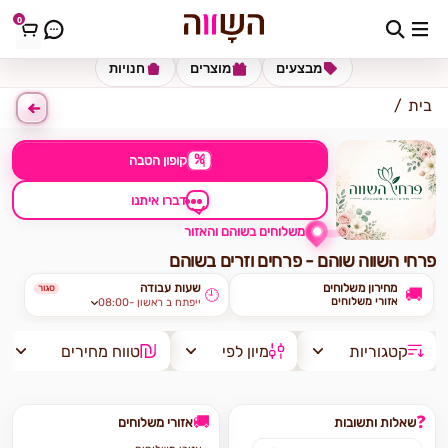
0
כתובת למשלוח
הזינו כתובת
מבצעים
מוצרים
חנויות
בית
%
קופון הטבה
דברו איתנו
משלוחים בשוהם והאזור
פרחי השווה שוהם - פרחים וזרים בשוהם
מחירון משלוחים
שעות עבודה
סגור
🚚
🕘
אזורי משלוחים
08:00- ייפתח ב ראשון
קטגוריות
מיון לפי
טווח מחירים
🚚
❓
שאלות ותשובות
אזורי משלוחים