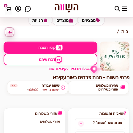
0
כתובת למשלוח
הזינו כתובת
מבצעים
מוצרים
חנויות
בית
%
קופון הטבה
דברו איתנו
משלוחים באר עקיבא והאזור
פרחי השווה - חנות פרחים באור עקיבא
מחירון משלוחים
שעות עבודה
סגור
🚚
🕘
אזורי משלוחים
08:00- ייפתח ב ראשון
🚚
❓
שאלות ותשובות
אזורי משלוחים
אזורי משלוחים
מה זה אתר "השווה” ?