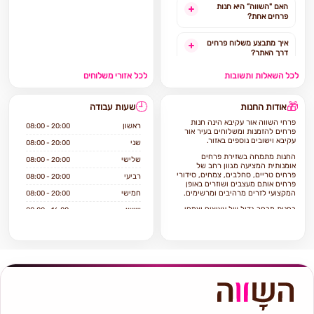
האם "השווה” היא חנות
פרחים אחת?
איך מתבצע משלוח פרחים
דרך האתר?
לכל השאלות ותשובות
לכל אזורי משלוחים
האם ניתן להזמין משלוח
פרחים מהיום להיום?
🕘
🎁
אודות החנות
שעות עבודה
לאילו אזורים בארץ ניתן
פרחי השווה אור עקיבא הינה חנות
להזמין משלוחים?
ראשון
08:00 - 20:00
פרחים להזמנות ומשלוחים בעיר אור
עקיבא וישובים נוספים באזור.
שני
08:00 - 20:00
אילו מוצרים אפשר להזמין
החנות מתמחה בשזירת פרחים
שלישי
08:00 - 20:00
באתר?
אומנותית המציעה מגוון רחב של
פרחים טריים, סחלבים, צמחים, סידורי
רביעי
08:00 - 20:00
פרחים אותם מעצבים ושוזרים באופן
המקצועי לזרים מרהיבים ומרשימים.
חמישי
08:00 - 20:00
בחנות מבחר גדול של עציצים וצמחי
שישי
08:00 - 16:00
בית וגינה, כלי קרמיקה וזכוכית.
שבת
סגור
אם ברצונכם להזמין משלוח פרחים
באור עקיבא הגעתם למקום הנכון
פרחי השווה אור עקיבא מתמחה
בשירות ויחס טוב ללקוח, איכות וטריות
הפרחים, מלאי ומחירים סבירים.
כל זר או סידור יגיע עד בית המקבל על
ידי שליח מנוסה תוך הקפדה על טריות
ושלמות הפרחים.