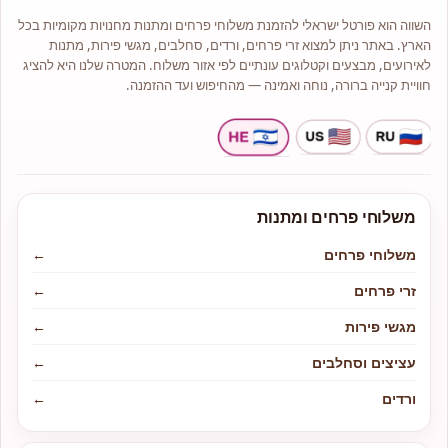
אנו מציעים מגוון רחב של סוגי פרחים
השווה הוא פורטל ישראלי להזמנת משלוחי פרחים ומתנות מחנויות מקומיות בכל
איכותיים כגון: ורדים, סחלבים, ליליות,
חרציות ,שושן צחור ועוד.
הארץ. באתר ניתן למצוא זרי פרחים, ורדים, סחלבים, מגשי פירות, מתנות
לנו ניסיון רב והתמחות בעיצוב אירועים
לאירועים, מבצעים וקטלוגים עונתיים לפי אזור משלוח. המטרה שלנו היא להציג
ולכן אם ברצונכם להתאים פרחים
חוויית קנייה ברורה, נוחה ואמינה — מהחיפוש ועד ההזמנה.
לאירוע אם זה בר מצווה, יום הולדת או
החלטתם להתחתן פנו אלינו ונשמח
לעזור ולשרתכם.
בחנות תמיד תמצאו מבחר זרים
בעיצובים שונים, זרי כלה, צמחי בית
ועציצים, מבחר סידורי פרחים
קלאסיים, מודרניים אומנותיים, זרים
מתוקים משוקולדים מובחרים בסגנון
ייחודי ועוד.
משלוחי פרחים ומתנות
משלוחי פרחים
←
זרי פרחים
←
מגשי פירות
←
עציצים וסחלבים
←
ורדים
←