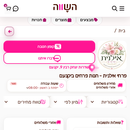
0
כתובת למשלוח
הזינו כתובת
מבצעים
מוצרים
חנויות
בית
%
קופון הטבה
דברו איתנו
שדרות יצחק רבין 9, יקנעם
פרחי אילנית - חנות פרחים ביקנעם
מחירון משלוחים
שעות עבודה
סגור
🚚
🕘
אזורי משלוחים
08:00- ייפתח ב ראשון
קטגוריות
מיון לפי
טווח מחירים
🚚
❓
שאלות ותשובות
אזורי משלוחים