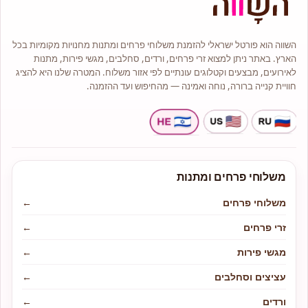
המתאימים לכל תקציב ולכל אירוע.
בחנות תמצאו מגוון זרי פרחים
בסגנונות קלאסיים, מודרניים
ואמנותיים.
השווה הוא פורטל ישראלי להזמנת משלוחי פרחים ומתנות מחנויות מקומיות בכל
מלאי גדול של עציצים וצמחי בית יפים
הארץ. באתר ניתן למצוא זרי פרחים, ורדים, סחלבים, מגשי פירות, מתנות
וייחודיים.
לאירועים, מבצעים וקטלוגים עונתיים לפי אזור משלוח. המטרה שלנו היא להציג
סידורי פרחים יוקרתיים ומרשימים.
חוויית קנייה ברורה, נוחה ואמינה — מהחיפוש ועד ההזמנה.
משלוחי פרחים ומתנות
משלוחי פרחים
←
זרי פרחים
←
מגשי פירות
←
עציצים וסחלבים
←
ורדים
←