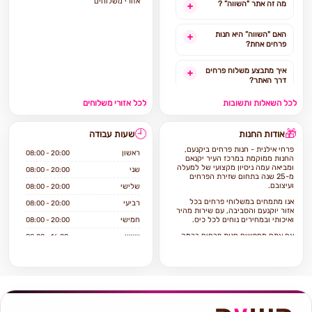
אזורי משלוחים
מה זה אתר "השווה” ?
האם "השווה” היא חנות
פרחים אחת?
איך מתבצע משלוח פרחים
דרך האתר?
לכל השאלות ותשובות
לכל אזורי משלוחים
האם ניתן להזמין משלוח
פרחים מהיום להיום?
🕘
🎁
אודות החנות
שעות עבודה
לאילו אזורים בארץ ניתן
פרחי אילנית - חנות פרחים ביקנעם,
להזמין משלוחים?
ראשון
08:00 - 20:00
החנות ממוקמת במרכז העיר יקנאם
ומביאה עמה ניסיון מקצועי של למעלה
שני
08:00 - 20:00
מ-25 שנה בתחום שזירת הפרחים
אילו מוצרים אפשר להזמין
ועיצובם.
שלישי
08:00 - 20:00
באתר?
אנו מתמחים במשלוחי פרחים בכל
רביעי
08:00 - 20:00
אזור יוקנעם והסביבה, עם שירות מהיר
ואיכותי ובמחירים נוחים לכל כיס.
חמישי
08:00 - 20:00
אם אתם מחפשים חנות פרחים ברמה
שישי
08:00 - 16:00
גבוה הגעתם למקום הנכון!
שבת
סגור
פרחי אילנית היא חנות פרחים וותיקה
שיודעת לתת שירות ברמה הגבוהה
ביותר.
החנות מציעה מגוון רחב של פרחים
טריים ואיכותיים, עציצים ומתנות