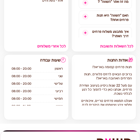
אזורי משלוחים
מה זה אתר "השווה” ?
האם "השווה” היא חנות
פרחים אחת?
איך מתבצע משלוח פרחים
דרך האתר?
לכל השאלות ותשובות
לכל אזורי משלוחים
האם ניתן להזמין משלוח
פרחים מהיום להיום?
🕘
🎁
אודות החנות
שעות עבודה
לאילו אזורים בארץ ניתן
חנות פרחים קסומה באריאל!
להזמין משלוחים?
ראשון
08:00 - 20:00
ברוכים הבאים לרוזס פלוורס, חנות
שני
08:00 - 20:00
הפרחים האהובה באריאל!
אילו מוצרים אפשר להזמין
שלישי
08:00 - 20:00
באתר?
עם מעל 22 שנות ניסיון בעיצוב ושזירת
פרחים, אנחנו כאן כדי להפוך כל רגע
רביעי
08:00 - 20:00
לבלתי נשכח.
חמישי
08:00 - 20:00
אצלנו תמצאו פרחים טריים, איכותיים
ומלאי צבע שישמחו את היקרים לכם.
שישי
08:00 - 16:00
מה מחכה לכם אצלנו?
שבת
סגור
מגוון זרי פרחים מעוצבים בסגנונות
קלאסיים, מודרניים ואמנותיים, לכל
אירוע ולכל חג.
עציצים וצמחי בית ייחודיים שיכניסו
יופי טבעי לכל חלל.