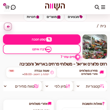
0
כתובת למשלוח
הזינו כתובת
מבצעים
מוצרים
חנויות
בית
%
קופון הטבה
דברו איתנו
חיים עוזר 7
רוזס פלוורס אריאל - משלוחי פרחים באריאל והסביבה
מחירון משלוחים
שעות עבודה
סגור
🚚
🕘
אזורי משלוחים
08:00- ייפתח ב ראשון
קטגוריות
מיון לפי
טווח מחירים
🚚
❓
שאלות ותשובות
אזורי משלוחים