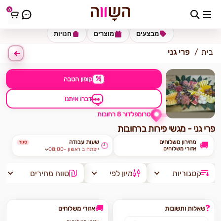
0
כתובת למשלוח
הזינו כתובת
מבצעים
מוצרים
חנויות
בית
פרי גני
%
קופון הטבה
דברו איתנו
טרומפלדור 8 רחובות
פרי גני - מגשי פירות ברחובות
מחירון משלוחים
שעות עבודה
סגור
🚚
🕘
אזורי משלוחים
08:00- ייפתח ב ראשון
קטגוריות
מיון לפי
טווח מחירים
🚚
❓
שאלות ותשובות
אזורי משלוחים