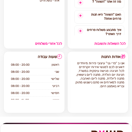
אזורי משלוחים
מה זה אתר "השווה” ?
האם "השווה” היא חנות
פרחים אחת?
איך מתבצע משלוח פרחים
דרך האתר?
לכל השאלות ותשובות
לכל אזורי משלוחים
האם ניתן להזמין משלוח
פרחים מהיום להיום?
🕘
🎁
אודות החנות
שעות עבודה
לאילו אזורים בארץ ניתן
אנו ב “פרי גני” עיצובי פירות מיוחדים
להזמין משלוחים?
ראשון
08:00 - 20:00
דואגים לכם למגשי אירוח יוקרתיים
לכל חגיגה: פגישה עיסקית במשרד,
שני
08:00 - 20:00
חגיגת יום הולדת, מתנה ליום נישואין,
אילו מוצרים אפשר להזמין
מתנה ליולדת, מתנה ליום האהבה,
שלישי
08:00 - 20:00
באתר?
מתנה למארחים או סתם נישנוש מתוק
רביעי
08:00 - 20:00
ובריא באמצע היום.
חמישי
08:00 - 20:00
שישי
08:00 - 16:00
שבת
סגור