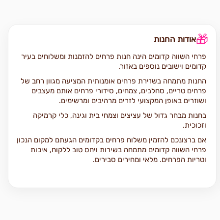
🎁
אודות החנות
פרחי השווה קדומים הינה חנות פרחים להזמנות ומשלוחים בעיר
קדומים וישובים נוספים באזור.
החנות מתמחה בשזירת פרחים אומנותית המציעה מגוון רחב של
פרחים טריים, סחלבים, צמחים, סידורי פרחים אותם מעצבים
ושוזרים באופן המקצועי לזרים מרהיבים ומרשימים.
בחנות מבחר גדול של עציצים וצמחי בית וגינה, כלי קרמיקה
וזכוכית.
אם ברצונכם להזמין משלוח פרחים בקדומים הגעתם למקום הנכון
פרחי השווה קדומים מתמחה בשירות ויחס טוב ללקוח, איכות
וטריות הפרחים, מלאי ומחירים סבירים.
כל זר או סידור יגיע עד בית המקבל על ידי שליח מנוסה תוך
הקפדה על טריות ושלמות הפרחים.
אנו מציעים מגוון רחב של סוגי פרחים איכותיים כגון: ורדים,
סחלבים, ליליות, חרציות ,שושן צחור ועוד.