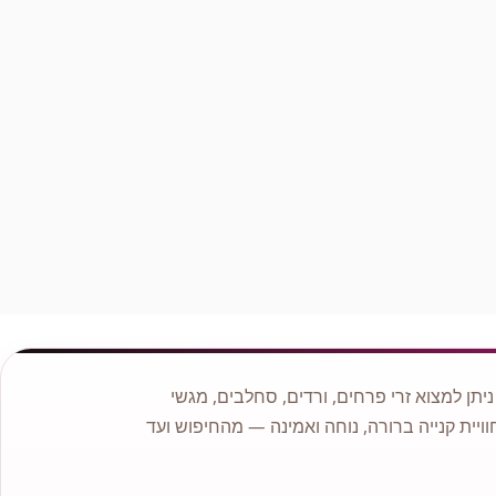
לנו ניסיון רב והתמחות בעיצוב אירועים ולכן אם ברצונכם להתאים
פרחים לאירוע אם זה בר מצווה, יום הולדת או החלטתם להתחתן
פנו אלינו ונשמח לעזור ולשרתכם.
בחנות תמיד תמצאו מבחר זרים בעיצובים שונים, זרי כלה, צמחי
בית ועציצים, מבחר סידורי פרחים קלאסיים, מודרניים אומנותיים,
זרים מתוקים משוקולדים מובחרים בסגנון ייחודי ועוד.
תן למצוא זרי פרחים, ורדים, סחלבים, מגשי
וויית קנייה ברורה, נוחה ואמינה — מהחיפוש ועד