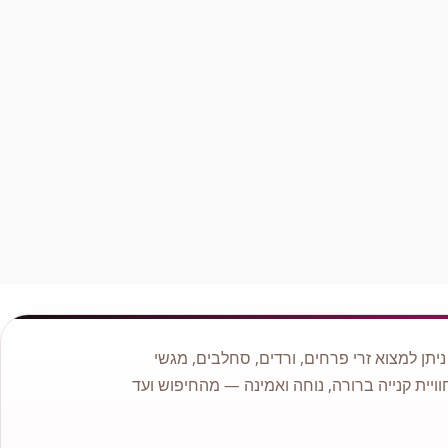
לנו ניסיון רב והתמחות בעיצוב אירועים ולכן אם ברצונכם להתאים
פרחים לאירוע אם זה בר מצווה, יום הולדת או החלטתם להתחתן
פנו אלינו ונשמח לעזור ולשרתכם.
בחנות תמיד תמצאו מבחר זרים בעיצובים שונים, זרי כלה, צמחי
בית ועציצים, מבחר סידורי פרחים קלסיים , מודרניים אומנותיים,
זרים מתוקים משוקולדים מובחרים בסגנון ייחודי ועוד.
תן למצוא זרי פרחים, ורדים, סחלבים, מגשי
וויית קנייה ברורה, נוחה ואמינה — מהחיפוש ועד