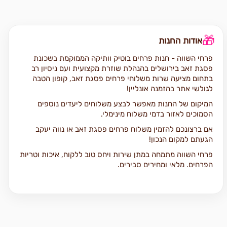
🎁
אודות החנות
פרחי השווה - חנות פרחים בוטיק וותיקה הממוקמת בשכונת
פסגת זאב בירושלים בהנהלת שוזרת מקצועית ועם ניסיון רב
בתחום מציעה שרות משלוחי פרחים פסגת זאב, קופון הטבה
לגולשי אתר בהזמנה אונליין!
המיקום של החנות מאפשר לבצע משלוחים ליעדים נוספים
הסמוכים לאזור בדמי משלוח מינימלי.
אם ברצונכם להזמין משלוח פרחים פסגת זאב או נווה יעקב
הגעתם למקום הנכון!
פרחי השווה מתמחה במתן שירות ויחס טוב ללקוח, איכות וטריות
הפרחים, מלאי ומחירים סבירים.
כל זר או סידור יגיע על בית המקבל על ידי שליח מנוסה תוך
הקפדה על טריות ושלמות הפרחים.
אנו מציעים מגוון רחב של סוגי פרחים איכותיים כגון: ורדים,
סחלבים, ליליות, חרציות ,שושן צחור ועוד.