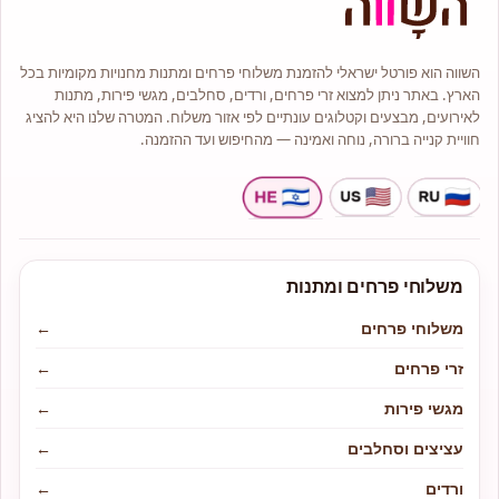
לאירוע אם זה בר מצווה, יום הולדת או
החלטתם להתחתן פנו אלינו ונשמח
לעזור ולשרתכם.
בחנות תמיד תמצאו מבחר זרים
השווה הוא פורטל ישראלי להזמנת משלוחי פרחים ומתנות מחנויות מקומיות בכל
בעיצובים שונים, זרי כלה, צמחי בית
ועציצים, מבחר סידורי פרחים
הארץ. באתר ניתן למצוא זרי פרחים, ורדים, סחלבים, מגשי פירות, מתנות
קלאסיים, מודרניים אומנותיים, זרים
מתוקים משוקולדים מובחרים בסגנון
לאירועים, מבצעים וקטלוגים עונתיים לפי אזור משלוח. המטרה שלנו היא להציג
ייחודי ועוד.
חוויית קנייה ברורה, נוחה ואמינה — מהחיפוש ועד ההזמנה.
כל ההזמנות מתבצעות ישירות מול
חנות פרחי השווה נשמח להיות
לשירותכם ולראותכם בין לקוחותינו!
משלוחי פרחים ומתנות
משלוחי פרחים
←
זרי פרחים
←
מגשי פירות
←
עציצים וסחלבים
←
ורדים
←