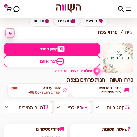
0
כתובת למשלוח
הזינו כתובת
מבצעים
מוצרים
חנויות
בית
פרחי צפת
%
קופון הטבה
דברו איתנו
משלוחים בצפת והסביבה
פרחי השווה - חנות פרחים בצפת
מחירון משלוחים
שעות עבודה
סגור
🚚
🕘
אזורי משלוחים
08:00- ייפתח ב ראשון
קטגוריות
מיון לפי
טווח מחירים
🚚
❓
שאלות ותשובות
אזורי משלוחים