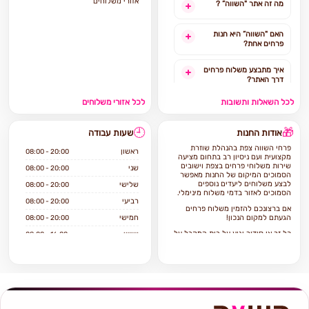
אזורי משלוחים
מה זה אתר "השווה” ?
האם "השווה” היא חנות
פרחים אחת?
איך מתבצע משלוח פרחים
דרך האתר?
לכל השאלות ותשובות
לכל אזורי משלוחים
האם ניתן להזמין משלוח
פרחים מהיום להיום?
🕘
🎁
אודות החנות
שעות עבודה
לאילו אזורים בארץ ניתן
פרחי השווה צפת בהנהלת שוזרת
להזמין משלוחים?
ראשון
08:00 - 20:00
מקצועית ועם ניסיון רב בתחום מציעה
שירות משלוחי פרחים בצפת וישובים
שני
08:00 - 20:00
הסמוכים המיקום של החנות מאפשר
אילו מוצרים אפשר להזמין
לבצע משלוחים ליעדים נוספים
שלישי
08:00 - 20:00
באתר?
הסמוכים לאזור בדמי משלוח מינימלי.
רביעי
08:00 - 20:00
אם ברצונכם להזמין משלוח פרחים
הגעתם למקום הנכון!
חמישי
08:00 - 20:00
כל זר או סידור יגיע על בית המקבל על
שישי
08:00 - 16:00
ידי שליח מנוסה תוך הקפדה על טריות
שבת
סגור
ושלמות הפרחים.
אנו מציעים מגוון רחב של סוגי פרחים
איכותיים כגון: ורדים, סחלבים ועוד.
לנו ניסיון רב והתמחות בעיצוב אירועים
ולכן אם ברצונכם להתאים פרחים