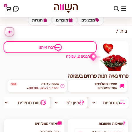
0
כתובת למשלוח
הזינו כתובת
מבצעים
מוצרים
חנויות
בית
דברו איתנו
הבנים 2, עפולה
פרחי נאיה חנות פרחים בעפולה
מחירון משלוחים
שעות עבודה
סגור
🚚
🕘
אזורי משלוחים
08:00- ייפתח ב ראשון
קטגוריות
מיון לפי
טווח מחירים
🚚
❓
שאלות ותשובות
אזורי משלוחים
אזורי משלוחים