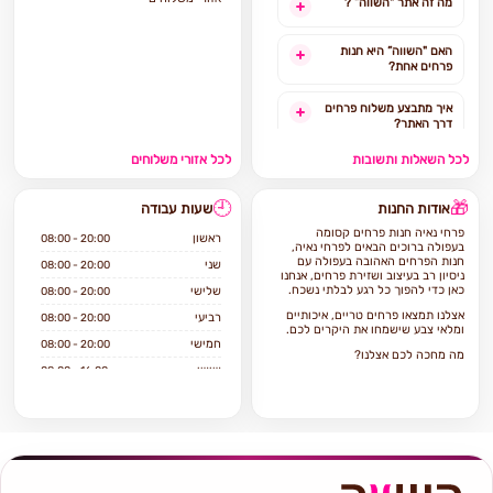
מה זה אתר "השווה” ?
האם "השווה” היא חנות
פרחים אחת?
איך מתבצע משלוח פרחים
דרך האתר?
לכל השאלות ותשובות
לכל אזורי משלוחים
האם ניתן להזמין משלוח
פרחים מהיום להיום?
🕘
🎁
אודות החנות
שעות עבודה
לאילו אזורים בארץ ניתן
פרחי נאיה חנות פרחים קסומה
להזמין משלוחים?
ראשון
08:00 - 20:00
בעפולה ברוכים הבאים לפרחי נאיה,
חנות הפרחים האהובה בעפולה עם
שני
08:00 - 20:00
ניסיון רב בעיצוב ושזירת פרחים, אנחנו
אילו מוצרים אפשר להזמין
כאן כדי להפוך כל רגע לבלתי נשכח.
שלישי
08:00 - 20:00
באתר?
אצלנו תמצאו פרחים טריים, איכותיים
רביעי
08:00 - 20:00
ומלאי צבע שישמחו את היקרים לכם.
חמישי
08:00 - 20:00
מה מחכה לכם אצלנו?
שישי
08:00 - 16:00
מגוון זרי פרחים מעוצבים בסגנונות
קלאסיים, מודרניים ואמנותיים, לכל
שבת
סגור
אירוע ולכל חג.
עציצים וצמחי בית ייחודיים שיכניסו
יופי טבעי לכל חלל.
סידורי פרחים מרשימים המותאמים
אישית ומלאים בסטייל.