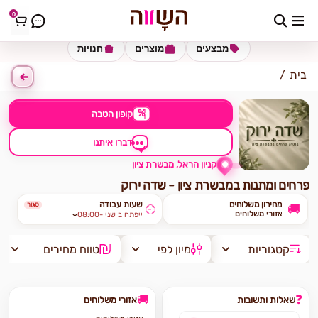
0
כתובת למשלוח
הזינו כתובת
מבצעים
מוצרים
חנויות
בית
%
קופון הטבה
דברו איתנו
קניון הראל, מבשרת ציון
פרחים ומתנות במבשרת ציון - שדה ירוק
מחירון משלוחים
שעות עבודה
סגור
🚚
🕘
אזורי משלוחים
08:00- ייפתח ב שני
קטגוריות
מיון לפי
טווח מחירים
🚚
❓
שאלות ותשובות
אזורי משלוחים