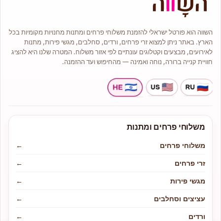
אנו מספקים משלוחים לבתים פרטיים,
משרדים, בתי עסק, מוסדות רפואיים
ואולמות אירועים, תוך הקפדה על
איכות, טריות ושירות אישי.
השווה הוא פורטל ישראלי להזמנת משלוחי פרחים ומתנות מחנויות מקומיות בכל
זרי פרחים לכל אירוע בחנות תמצאו
הארץ. באתר ניתן למצוא זרי פרחים, ורדים, סחלבים, מגשי פירות, מתנות
מגוון רחב של זרי ורדים, ליזיאנטוס,
גרברות, חמניות, סחלבים, צבעונים
לאירועים, מבצעים וקטלוגים עונתיים לפי אזור משלוח. המטרה שלנו היא להציג
ופרחים עונתיים מרהיבים.
חוויית קנייה ברורה, נוחה ואמינה — מהחיפוש ועד ההזמנה.
כל זר מעוצב בהתאמה אישית ומתאים
לימי הולדת, ימי נישואין, לידות,
אירועים משפחתיים, חגים, מחוות
רומנטיות ואירועים עסקיים.
מתנות ופרחים במקום אחד בנוסף
לפרחים, שדה ירוק מציעה מגוון רחב
של מתנות משלימות: מארזי שוקולד
איכותיים בלוני הליום לאירועים עציצים
משלוחי פרחים ומתנות
וצמחים לבית ולמשרד מארזי שי
מעוצבים יינות ומתנות מיוחדות מתנות
ליולדת ולימי הולדת למה לבחור
משלוחי פרחים
←
בשדה ירוק?
זרי פרחים
←
מגשי פירות
←
עציצים וסחלבים
←
ורדים
←