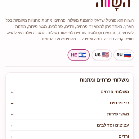
ידי שליח מנוסה תוך הקפדה על טריות
ושלמות הפרחים.
אתם מוזמנים לבקר אותנו בחנות
הבוטיק שלנו בשעות הפעילות מ
השווה הוא פורטל ישראלי להזמנת משלוחי פרחים ומתנות מחנויות מקומיות בכל
09:00 עד 19:00 ובימי שיש מ 08:00
עד 15:00.
הארץ. באתר ניתן למצוא זרי פרחים, ורדים, סחלבים, מגשי פירות, מתנות
בחנות מגוון רחב של סוגי פרחים
לאירועים, מבצעים וקטלוגים עונתיים לפי אזור משלוח. המטרה שלנו היא להציג
טריים ואיכותיים כגון: ורדים, סחלבים,
חוויית קנייה ברורה, נוחה ואמינה — מהחיפוש ועד ההזמנה.
טוליפים, ליליות, חרציות.
לנו ניסיון רב והתמחות בעיצוב אירועים
ולכן אם ברצונכם להתאים פרחים
לאירוע אם זה בר מצווה, יום הולדת או
החלטתם להתחתן פנו אלינו ונשמח
לעזור ולשרתכם.
משלוחי פרחים ומתנות
משלוחי פרחים
←
זרי פרחים
←
מגשי פירות
←
עציצים וסחלבים
←
ורדים
←