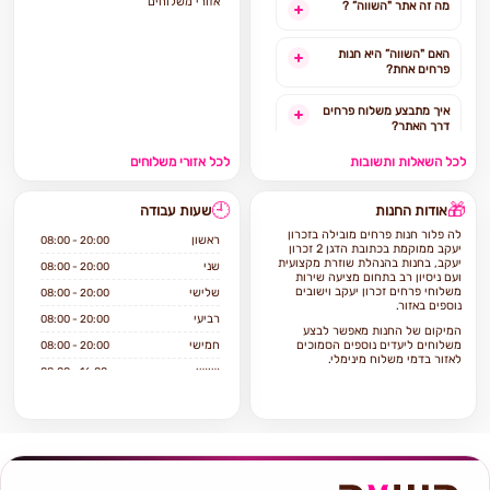
אזורי משלוחים
מה זה אתר "השווה” ?
האם "השווה” היא חנות
פרחים אחת?
איך מתבצע משלוח פרחים
דרך האתר?
לכל השאלות ותשובות
לכל אזורי משלוחים
האם ניתן להזמין משלוח
פרחים מהיום להיום?
🕘
🎁
אודות החנות
שעות עבודה
לאילו אזורים בארץ ניתן
לה פלור חנות פרחים מובילה בזכרון
להזמין משלוחים?
ראשון
08:00 - 20:00
יעקב ממוקמת בכתובת הדגן 2 זכרון
יעקב, בחנות בהנהלת שוזרת מקצועית
שני
08:00 - 20:00
ועם ניסיון רב בתחום מציעה שירות
אילו מוצרים אפשר להזמין
משלוחי פרחים זכרון יעקב וישובים
שלישי
08:00 - 20:00
באתר?
נוספים באזור.
רביעי
08:00 - 20:00
המיקום של החנות מאפשר לבצע
משלוחים ליעדים נוספים הסמוכים
חמישי
08:00 - 20:00
לאזור בדמי משלוח מינימלי.
שישי
08:00 - 16:00
אם ברצונכם להזמין משלוחי פרחים
שבת
סגור
בזיכרון יעקב הגעתם למקום הנכון!
לה פלור מתמחה במתן שירות ויחס
טוב ללקוח, איכות וטריות הפרחים,
מלאי ומחירים סבירים.
כל זר או סידור יגיע עד בית המקבל על