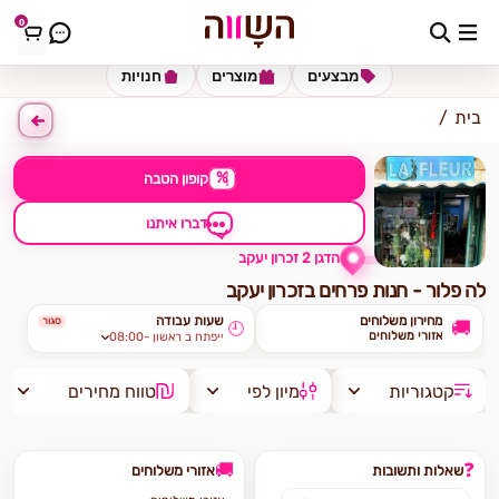
0
כתובת למשלוח
הזינו כתובת
מבצעים
מוצרים
חנויות
בית
%
קופון הטבה
דברו איתנו
הדגן 2 זכרון יעקב
לה פלור - חנות פרחים בזכרון יעקב
מחירון משלוחים
שעות עבודה
סגור
🚚
🕘
אזורי משלוחים
08:00- ייפתח ב ראשון
קטגוריות
מיון לפי
טווח מחירים
🚚
❓
שאלות ותשובות
אזורי משלוחים