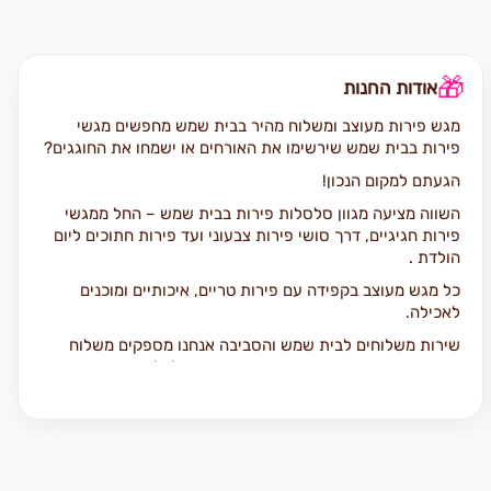
🎁
אודות החנות
מגש פירות מעוצב ומשלוח מהיר בבית שמש מחפשים מגשי
פירות בבית שמש שירשימו את האורחים או ישמחו את החוגגים?
הגעתם למקום הנכון!
השווה מציעה מגוון סלסלות פירות בבית שמש – החל ממגשי
פירות חגיגיים, דרך סושי פירות צבעוני ועד פירות חתוכים ליום
הולדת .
כל מגש מעוצב בקפידה עם פירות טריים, איכותיים ומוכנים
לאכילה.
שירות משלוחים לבית שמש והסביבה אנחנו מספקים משלוח
מגש פירות בבית שמש מהיר, אמין ואסתטי לכל אירוע: ימי
הולדת, אירועים משפחתיים, מתנה ליולדת או מחווה מרגשת
לחבר.
השירות שלנו זמין כל יום בין 08:00 ל-20:00, ובימי שישי עד
16:00.