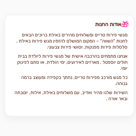
🎁
אודות החנות
מגשי פירות טריים ומשלוחים מהירים באילת ברוכים הבאים
לחנות "השווה" – המקום המושלם להזמין מגש פירות באילת ,
סלסלות פירות מפנקות, וסושי פירות צבעוני.
אנחנו מתמחים בהרכבה אישית של מגשי פירות ליולדת בבית
חולים יוספטל , מארזים לאירועים, ימי הולדת, או סתם לפינוק
יומי.
כל מגש מורכב מפירות טריים, נחתך בקפידה ומעוצב ברמה
גבוהה.
השירות שלנו מהיר ואדיב, עם משלוחים באילת, אילות, יוטבתה
ובאר אורה .
למה לבחור ב"השווה" למגש פירות באילת?
✔ פתוחים כל יום מ-8:00 עד 20:00, ובימי שישי עד 16:00 ✔
התאמה אישית לכל לקוח לפי טעם ותקציב ✔ סלסלת פירות
באילת מעוצבת בעבודת יד ✔ משלוחים מהירים לכל האזור סושי
פירות באילת – צבעוני, בריא ומרענן הלהיט החדש באירועים: