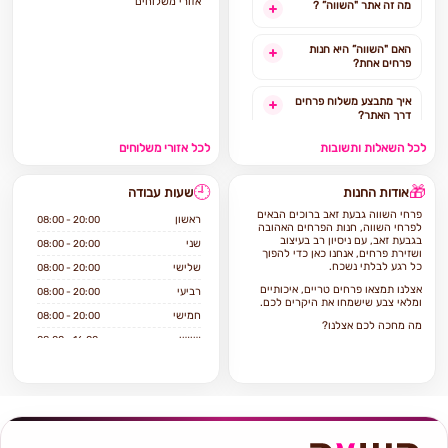
אזורי משלוחים
מה זה אתר "השווה” ?
האם "השווה” היא חנות
פרחים אחת?
איך מתבצע משלוח פרחים
דרך האתר?
לכל השאלות ותשובות
לכל אזורי משלוחים
האם ניתן להזמין משלוח
פרחים מהיום להיום?
🕘
🎁
אודות החנות
שעות עבודה
לאילו אזורים בארץ ניתן
פרחי השווה גבעת זאב ברוכים הבאים
להזמין משלוחים?
ראשון
08:00 - 20:00
לפרחי השווה, חנות הפרחים האהובה
בגבעת זאב, עם ניסיון רב בעיצוב
שני
08:00 - 20:00
ושזירת פרחים, אנחנו כאן כדי להפוך
אילו מוצרים אפשר להזמין
כל רגע לבלתי נשכח.
שלישי
08:00 - 20:00
באתר?
אצלנו תמצאו פרחים טריים, איכותיים
רביעי
08:00 - 20:00
ומלאי צבע שישמחו את היקרים לכם.
חמישי
08:00 - 20:00
מה מחכה לכם אצלנו?
שישי
08:00 - 16:00
מגוון זרי פרחים מעוצבים בסגנונות
קלאסיים, מודרניים ואמנותיים, לכל
שבת
סגור
אירוע ולכל חג.
עציצים וצמחי בית ייחודיים שיכניסו
יופי טבעי לכל חלל.
סידורי פרחים מרשימים המותאמים
אישית ומלאים בסטייל.