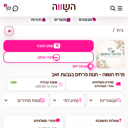
0
כתובת למשלוח
הזינו כתובת
מבצעים
מוצרים
חנויות
בית
%
קופון הטבה
דברו איתנו
גבעת זאב
פרחי השווה - חנות פרחים בגבעת זאב
מחירון משלוחים
שעות עבודה
פתוח
🚚
🕘
אזורי משלוחים
פתוח עד 20:00
קטגוריות
מיון לפי
טווח מחירים
🚚
❓
שאלות ותשובות
אזורי משלוחים