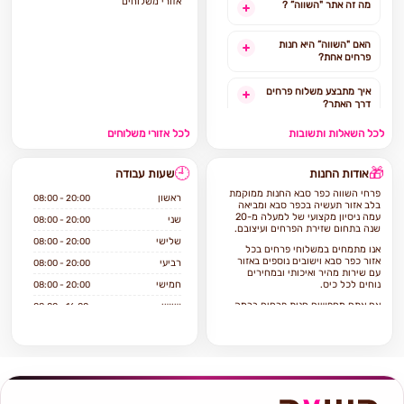
אזורי משלוחים
מה זה אתר "השווה” ?
האם "השווה” היא חנות
פרחים אחת?
איך מתבצע משלוח פרחים
דרך האתר?
לכל השאלות ותשובות
לכל אזורי משלוחים
האם ניתן להזמין משלוח
פרחים מהיום להיום?
🕘
🎁
אודות החנות
שעות עבודה
לאילו אזורים בארץ ניתן
פרחי השווה כפר סבא החנות ממוקמת
להזמין משלוחים?
ראשון
08:00 - 20:00
בלב אזור תעשיה בכפר סבא ומביאה
עמה ניסיון מקצועי של למעלה מ-20
שני
08:00 - 20:00
שנה בתחום שזירת הפרחים ועיצובם.
אילו מוצרים אפשר להזמין
שלישי
08:00 - 20:00
באתר?
אנו מתמחים במשלוחי פרחים בכל
אזור כפר סבא וישובים נוספים באזור
רביעי
08:00 - 20:00
עם שירות מהיר ואיכותי ובמחירים
נוחים לכל כיס.
חמישי
08:00 - 20:00
אם אתם מחפשים חנות פרחים ברמה
שישי
08:00 - 16:00
גבוה הגעתם למקום הנכון!
שבת
סגור
פרחי השווה היא חנות פרחים בוטיק
איכותית ויודעת לתת שירות ברמה
הגבוהה ביותר.
החנות מציעה מגוון רחב של פרחים
טריים ואיכותיים, עציצים ומתנות