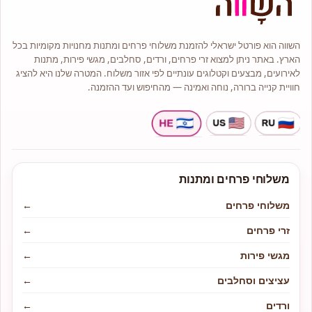
המתאימים לכל תקציב ולכל אירוע.
בחנות תמצאו מגוון זרי פרחים
בסגנונות קלאסיים, מודרניים
ואמנותיים.
השווה הוא פורטל ישראלי להזמנת משלוחי פרחים ומתנות מחנויות מקומיות בכל
מלאי גדול של עציצים וצמחי בית יפים
הארץ. באתר ניתן למצוא זרי פרחים, ורדים, סחלבים, מגשי פירות, מתנות
וייחודיים סידורי פרחים יוקרתיים
ומרשימים.
לאירועים, מבצעים וקטלוגים עונתיים לפי אזור משלוח. המטרה שלנו היא להציג
זרי כלה אלגנטיים ומיוחדים.
חוויית קנייה ברורה, נוחה ואמינה — מהחיפוש ועד ההזמנה.
משלוחי פרחים ומתנות
משלוחי פרחים
←
זרי פרחים
←
מגשי פירות
←
עציצים וסחלבים
←
ורדים
←