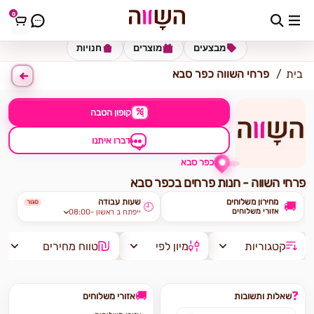
0
כתובת למשלוח
הזינו כתובת
מבצעים
מוצרים
חנויות
בית
פרחי השווה כפר סבא
%
קופון הטבה
דברו איתנו
כפר סבא
פרחי השווה - חנות פרחים בכפר סבא
מחירון משלוחים
שעות עבודה
סגור
🚚
🕘
אזורי משלוחים
08:00- ייפתח ב ראשון
קטגוריות
מיון לפי
טווח מחירים
🚚
❓
שאלות ותשובות
אזורי משלוחים