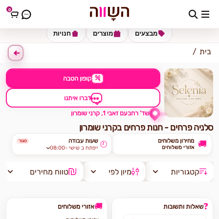
0
כתובת למשלוח
הזינו כתובת
מבצעים
מוצרים
חנויות
בית
%
קופון הטבה
דברו איתנו
שד' רחבעם זאבי 1, קרני שומרון
סלניה פרחים - חנות פרחים בקרני שומרון
מחירון משלוחים
שעות עבודה
סגור
🚚
🕘
אזורי משלוחים
08:00- ייפתח ב שישי
קטגוריות
מיון לפי
טווח מחירים
🚚
❓
שאלות ותשובות
אזורי משלוחים