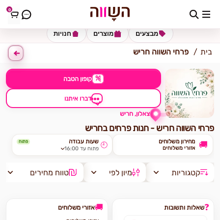
0
כתובת למשלוח
הזינו כתובת
מבצעים
מוצרים
חנויות
בית
פרחי השווה חריש
%
קופון הטבה
דברו איתנו
צאלון, חריש
פרחי השווה חריש - חנות פרחים בחריש
מחירון משלוחים
שעות עבודה
פתוח
🚚
🕘
אזורי משלוחים
פתוח עד 16:00
קטגוריות
מיון לפי
טווח מחירים
🚚
❓
שאלות ותשובות
אזורי משלוחים