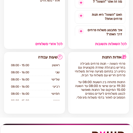
אזורי משלוחים
מה זה אתר "השווה” ?
האם "השווה” היא חנות
פרחים אחת?
איך מתבצע משלוח פרחים
דרך האתר?
לכל השאלות ותשובות
לכל אזורי משלוחים
האם ניתן להזמין משלוח
פרחים מהיום להיום?
🕘
🎁
אודות החנות
שעות עבודה
לאילו אזורים בארץ ניתן
פרחי השווה - חנות פרחים מובילה
להזמין משלוחים?
ראשון
08:00 - 15:00
בחריש בהנהלת שוזרת מקצועית עם
ניסיון רב בתחום מציעה שירות משלוחי
שני
08:00 - 16:00
פרחים חריש עם משלוח עד הבית.
אילו מוצרים אפשר להזמין
שלישי
08:00 - 16:00
באתר?
החנות פתוחה בין השעות 08:00 עד
19:30 וביום שישי מ 08:00 עד השעה
רביעי
08:00 - 16:00
15:00 המיקום של החנות מאפשר
לבצע משלוחים ליעדים נוספים
חמישי
08:00 - 16:00
הסמוכים לאזור בדמי משלוח מינימלי.
שישי
08:00 - 15:00
אם ברצונכם להזמין פרחים בחריש
שבת
סגור
הגעתם למקום הנכון!
פרחי השווה מתמחה במתן שירות
מקצועי ויחס טוב ללקוח, שומרים על
איכות וטריות הפרחים, מלאי רחב
ומחירים נוחים.