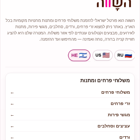
כל זר או סידור יגיע על בית המקבל על
ידי שליח מנוסה תוך הקפדה על טריות
ושלמות הפרחים.
אנו מציעים מגוון רחב של סוגי פרחים
השווה הוא פורטל ישראלי להזמנת משלוחי פרחים ומתנות מחנויות מקומיות בכל
איכותיים כגון: ורדים, סחלבים, ליליות,
חמניות, טוליפים, חרציות ועוד.
הארץ. באתר ניתן למצוא זרי פרחים, ורדים, סחלבים, מגשי פירות, מתנות
כל ההזמנות מתבצעות בטלפון או
לאירועים, מבצעים וקטלוגים עונתיים לפי אזור משלוח. המטרה שלנו היא להציג
בהזמנה דרך האתר אונליין וללא פערי
חוויית קנייה ברורה, נוחה ואמינה — מהחיפוש ועד ההזמנה.
תיווך.
לנו ניסיון רב בעיצוב אירועים ולכן אם
ברצונכם להתאים פרחים לאירוע אם
זה בר מצווה, יום הולדת או החלטתם
להתחתן פנו אלינו ונשמח לעזור
ולשרתכם.
משלוחי פרחים ומתנות
משלוחי פרחים
←
זרי פרחים
←
מגשי פירות
←
עציצים וסחלבים
←
ורדים
←