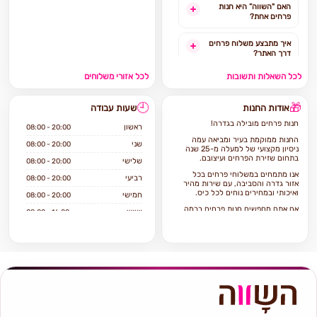
האם "השווה” היא חנות
פרחים אחת?
איך מתבצע משלוח פרחים
דרך האתר?
לכל השאלות ותשובות
לכל אזורי משלוחים
האם ניתן להזמין משלוח
פרחים מהיום להיום?
🕘
🎁
אודות החנות
שעות עבודה
לאילו אזורים בארץ ניתן
חנות פרחים מובילה בגדרה!
להזמין משלוחים?
ראשון
08:00 - 20:00
החנות ממוקמת בעיר ומביאה עמה
שני
08:00 - 20:00
ניסיון מקצועי של למעלה מ-25 שנה
אילו מוצרים אפשר להזמין
בתחום שזירת הפרחים ועיצובם.
שלישי
08:00 - 20:00
באתר?
אנו מתמחים במשלוחי פרחים בכל
רביעי
08:00 - 20:00
אזור גדרה והסביבה, עם שירות מהיר
ואיכותי ובמחירים נוחים לכל כיס.
חמישי
08:00 - 20:00
אם אתם מחפשים חנות פרחים ברמה
שישי
08:00 - 16:00
גבוה הגעתם למקום הנכון!
שבת
סגור
עיצוב ופרח היא חנות פרחים וותיקה
שיודעת לתת שירות ברמה הגבוהה
ביותר.
החנות מציעה מגוון רחב של פרחים
טריים ואיכותיים, עציצים ומתנות
המתאימים לכל תקציב ולכל אירוע.
בחנות תמצאו מגוון זרי פרחים
בסגנונות קלאסיים, מודרניים