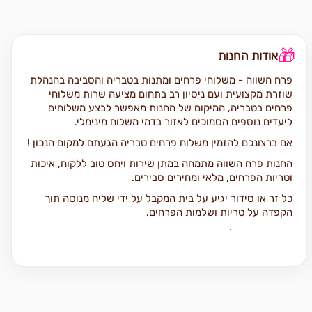
🎁
אודות החנות
פרח השווה - משלוחי פרחים ומתנות בטבריה והסביבה בהנהלת
שוזרת מקצועית ועם ניסיון רב בתחום מציעה שרות משלוחי
פרחים בטבריה, המיקום של החנות מאפשר לבצע משלוחים
ליעדים נוספים הסמוכים לאזור בדמי משלוח מינימלי.
אם ברצונכם להזמין משלוח פרחים טבריה הגעתם למקום הנכון !
החנות פרח השווה מתמחה במתן שירות ויחס טוב ללקוח, איכות
וטריות הפרחים, מלאי ומחירים סבירים.
כל זר או סידור יגיע על בית המקבל על ידי שליח מנוסה תוך
הקפדה על טריות ושלמות הפרחים.
אתם מוזמנים להתרשם ממגוון פרחים ומתנות שבאתר.
כל ההזמנות מתבצעות ישירות מול חנות פרח השווה בטלפון או
דרך האתר אונליין וללא פערי תיווך.
נ .את מספר הטלפון שלנו, שעות פעילות וקטגוריות נוספות ניתן
לראות למעלה אנו מציעים מגוון רחב של סוגי פרחים איכותיים